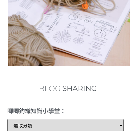
中長針的加針及減針 increase and decrease of half double crochet
內鉤短針及外鉤短針的鉤織做法教學 How to make fbsc and bpsc for crochet
內鉤長針及外鉤長針的鉤織做法教學 How to make fbdc and bpdc for crochet
短針及長針的延長針法鉤織做法教學 How to make extended single crochet and extended double crochet
小技巧篇：圓形為甚麼會起角變成多邊形？
繞線後到底要拉多高？
BLOG
SHARING
理想的左手拿線姿勢+補救技巧
唧唧鉤織知識小學堂：
三種不同的短針變化