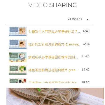
VIDEO
SHARING
24 Videos
6:48
七種新手入門鉤織必學基礎針法 7 basic crochet stitch for beginners
4:34
短針的加針和減針鉤織方法 increase and decrease of single crochet
21:50
鉤織新手必學基礎圓形教學(跟練版)
14:42
綠色漸變鉤織基礎經典織片 green tone classic granny square
18:30
日本富士山色系祖母方格織片 Mountain Fuji tone granny square
長針的加針及減針 increase and decrease of double crochet