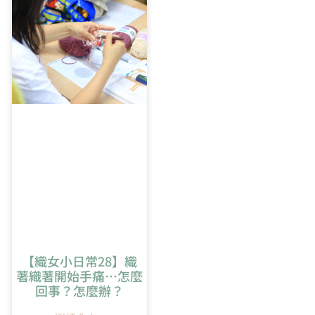
5:52
橢圓形開針教學
【織女小日常28】織
著織著開始手痛…怎麼
回事？怎麼辦？