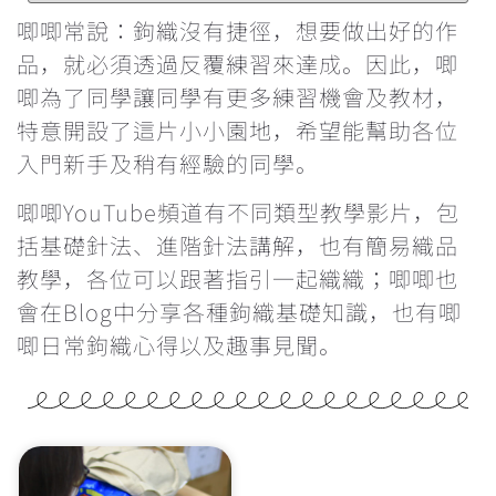
鉤針要怎麼選？不同材質有甚麼分別？
唧唧常說：鉤織沒有捷徑，想要做出好的作
品，就必須透過反覆練習來達成。因此，唧
每次繞線過圈時都卡關，怎麼辦？
唧為了同學讓同學有更多練習機會及教材，
特意開設了這片小小園地，希望能幫助各位
鉤織玩偶一定要學會隱形減針的做法
入門新手及稍有經驗的同學。
學看找引拔針和立針的位置
唧唧YouTube頻道有不同類型教學影片，包
括基礎針法、進階針法講解，也有簡易織品
為甚麼鉤織會引致手痛？手痛該怎麼辦？
教學，各位可以跟著指引一起織織；唧唧也
會在Blog中分享各種鉤織基礎知識，也有唧
雙色鎖針的做法
唧日常鉤織心得以及趣事見聞。
辨認織品的正反面
反轉織片的方向&最後一針的入針位置
重新入針時的方向