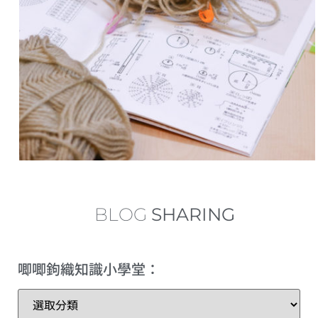
中長針的加針及減針 increase and decrease of half double crochet
內鉤短針及外鉤短針的鉤織做法教學 How to make fbsc and bpsc for crochet
內鉤長針及外鉤長針的鉤織做法教學 How to make fbdc and bpdc for crochet
短針及長針的延長針法鉤織做法教學 How to make extended single crochet and extended double crochet
小技巧篇：圓形為甚麼會起角變成多邊形？
繞線後到底要拉多高？
BLOG
SHARING
理想的左手拿線姿勢+補救技巧
唧唧鉤織知識小學堂：
三種不同的短針變化