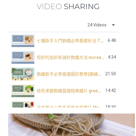
VIDEO
SHARING
24 Videos
6:48
七種新手入門鉤織必學基礎針法 7 basic crochet stitch for beginners
4:34
短針的加針和減針鉤織方法 increase and decrease of single crochet
21:50
鉤織新手必學基礎圓形教學(跟練版)
14:42
綠色漸變鉤織基礎經典織片 green tone classic granny square
18:30
日本富士山色系祖母方格織片 Mountain Fuji tone granny square
長針的加針及減針 increase and decrease of double crochet