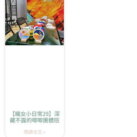
5:52
橢圓形開針教學
【織女小日常29】深
藏不露的唧唧團體班
閱讀全文 »