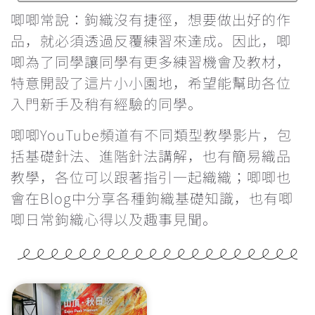
鉤針要怎麼選？不同材質有甚麼分別？
唧唧常說：鉤織沒有捷徑，想要做出好的作
品，就必須透過反覆練習來達成。因此，唧
每次繞線過圈時都卡關，怎麼辦？
唧為了同學讓同學有更多練習機會及教材，
特意開設了這片小小園地，希望能幫助各位
鉤織玩偶一定要學會隱形減針的做法
入門新手及稍有經驗的同學。
學看找引拔針和立針的位置
唧唧YouTube頻道有不同類型教學影片，包
括基礎針法、進階針法講解，也有簡易織品
為甚麼鉤織會引致手痛？手痛該怎麼辦？
教學，各位可以跟著指引一起織織；唧唧也
會在Blog中分享各種鉤織基礎知識，也有唧
雙色鎖針的做法
唧日常鉤織心得以及趣事見聞。
辨認織品的正反面
反轉織片的方向&最後一針的入針位置
重新入針時的方向