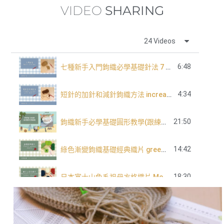
VIDEO
SHARING
24 Videos
6:48
七種新手入門鉤織必學基礎針法 7 basic crochet stitch for beginners
4:34
短針的加針和減針鉤織方法 increase and decrease of single crochet
21:50
鉤織新手必學基礎圓形教學(跟練版)
14:42
綠色漸變鉤織基礎經典織片 green tone classic granny square
18:30
日本富士山色系祖母方格織片 Mountain Fuji tone granny square
長針的加針及減針 increase and decrease of double crochet