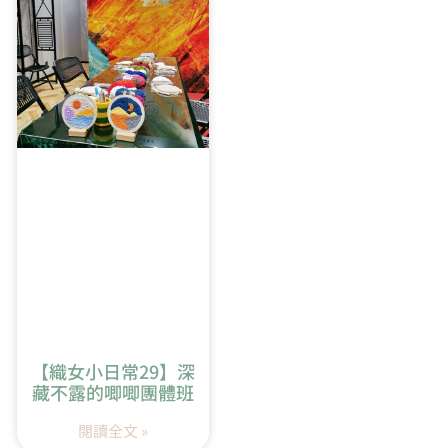
5:52
橢圓形開針教學
【織女小日常29】深
藏不露的唧唧團體班
閱讀全文 »