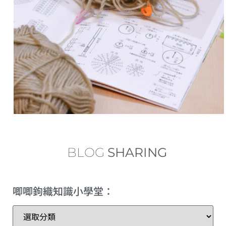
中長針的加針及減針 increase and decrease of half double crochet
內鉤短針及外鉤短針的鉤織做法教學 How to make fbsc and bpsc for crochet
內鉤長針及外鉤長針的鉤織做法教學 How to make fbdc and bpdc for crochet
短針及長針的延長針法鉤織做法教學 How to make extended single crochet and extended double crochet
小技巧篇：圓形為甚麼會起角變成多邊形？
繞線後到底要拉多高？
BLOG
SHARING
理想的左手拿線姿勢+補救技巧
唧唧鉤織知識小學堂：
三種不同的短針變化