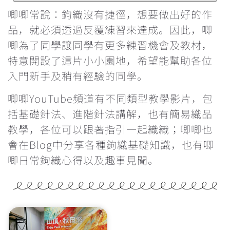
鉤針要怎麼選？不同材質有甚麼分別？
唧唧常說：鉤織沒有捷徑，想要做出好的作
品，就必須透過反覆練習來達成。因此，唧
每次繞線過圈時都卡關，怎麼辦？
唧為了同學讓同學有更多練習機會及教材，
特意開設了這片小小園地，希望能幫助各位
鉤織玩偶一定要學會隱形減針的做法
入門新手及稍有經驗的同學。
學看找引拔針和立針的位置
唧唧YouTube頻道有不同類型教學影片，包
括基礎針法、進階針法講解，也有簡易織品
為甚麼鉤織會引致手痛？手痛該怎麼辦？
教學，各位可以跟著指引一起織織；唧唧也
會在Blog中分享各種鉤織基礎知識，也有唧
雙色鎖針的做法
唧日常鉤織心得以及趣事見聞。
辨認織品的正反面
反轉織片的方向&最後一針的入針位置
重新入針時的方向