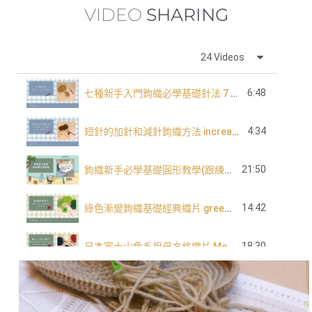
VIDEO
SHARING
24 Videos
6:48
七種新手入門鉤織必學基礎針法 7 basic crochet stitch for beginners
4:34
短針的加針和減針鉤織方法 increase and decrease of single crochet
21:50
鉤織新手必學基礎圓形教學(跟練版)
14:42
綠色漸變鉤織基礎經典織片 green tone classic granny square
18:30
日本富士山色系祖母方格織片 Mountain Fuji tone granny square
長針的加針及減針 increase and decrease of double crochet