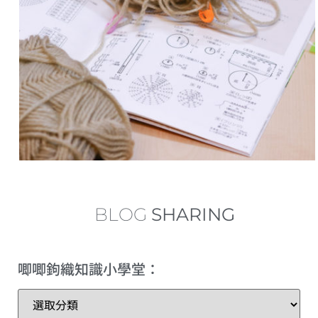
中長針的加針及減針 increase and decrease of half double crochet
內鉤短針及外鉤短針的鉤織做法教學 How to make fbsc and bpsc for crochet
內鉤長針及外鉤長針的鉤織做法教學 How to make fbdc and bpdc for crochet
短針及長針的延長針法鉤織做法教學 How to make extended single crochet and extended double crochet
小技巧篇：圓形為甚麼會起角變成多邊形？
繞線後到底要拉多高？
BLOG
SHARING
理想的左手拿線姿勢+補救技巧
唧唧鉤織知識小學堂：
三種不同的短針變化