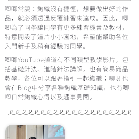
鉤針要怎麼選？不同材質有甚麼分別？
唧唧常說：鉤織沒有捷徑，想要做出好的作
品，就必須透過反覆練習來達成。因此，唧
每次繞線過圈時都卡關，怎麼辦？
唧為了同學讓同學有更多練習機會及教材，
特意開設了這片小小園地，希望能幫助各位
鉤織玩偶一定要學會隱形減針的做法
入門新手及稍有經驗的同學。
學看找引拔針和立針的位置
唧唧YouTube頻道有不同類型教學影片，包
括基礎針法、進階針法講解，也有簡易織品
為甚麼鉤織會引致手痛？手痛該怎麼辦？
教學，各位可以跟著指引一起織織；唧唧也
會在Blog中分享各種鉤織基礎知識，也有唧
雙色鎖針的做法
唧日常鉤織心得以及趣事見聞。
辨認織品的正反面
反轉織片的方向&最後一針的入針位置
重新入針時的方向