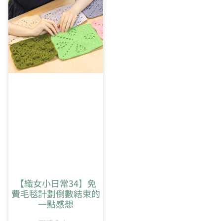
5:52
橢圓形開針教學
【織女小日常34】免
費毛毯計劃倒數結束的
一點感想