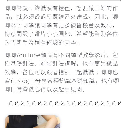
鉤針要怎麼選？不同材質有甚麼分別？
唧唧常說：鉤織沒有捷徑，想要做出好的作
品，就必須透過反覆練習來達成。因此，唧
每次繞線過圈時都卡關，怎麼辦？
唧為了同學讓同學有更多練習機會及教材，
特意開設了這片小小園地，希望能幫助各位
鉤織玩偶一定要學會隱形減針的做法
入門新手及稍有經驗的同學。
學看找引拔針和立針的位置
唧唧YouTube頻道有不同類型教學影片，包
括基礎針法、進階針法講解，也有簡易織品
為甚麼鉤織會引致手痛？手痛該怎麼辦？
教學，各位可以跟著指引一起織織；唧唧也
會在Blog中分享各種鉤織基礎知識，也有唧
雙色鎖針的做法
唧日常鉤織心得以及趣事見聞。
辨認織品的正反面
反轉織片的方向&最後一針的入針位置
重新入針時的方向