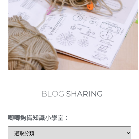
中長針的加針及減針 increase and decrease of half double crochet
內鉤短針及外鉤短針的鉤織做法教學 How to make fbsc and bpsc for crochet
內鉤長針及外鉤長針的鉤織做法教學 How to make fbdc and bpdc for crochet
短針及長針的延長針法鉤織做法教學 How to make extended single crochet and extended double crochet
小技巧篇：圓形為甚麼會起角變成多邊形？
繞線後到底要拉多高？
BLOG
SHARING
理想的左手拿線姿勢+補救技巧
唧唧鉤織知識小學堂：
三種不同的短針變化