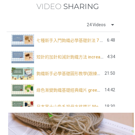
VIDEO
SHARING
24 Videos
6:48
七種新手入門鉤織必學基礎針法 7 basic crochet stitch for beginners
4:34
短針的加針和減針鉤織方法 increase and decrease of single crochet
21:50
鉤織新手必學基礎圓形教學(跟練版)
14:42
綠色漸變鉤織基礎經典織片 green tone classic granny square
18:30
日本富士山色系祖母方格織片 Mountain Fuji tone granny square
長針的加針及減針 increase and decrease of double crochet