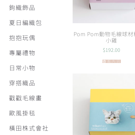
鉤織飾品
夏日編織包
Pom Pom動物毛線球材
抱抱玩偶
小雞
$
192.00
專屬禮物
查看內容
日常小物
穿搭織品
戳戳毛線畫
歐風掛毯
橫田株式會社