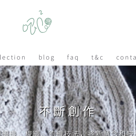
lection
blog
faq
t&c
cont
不斷創作
同編織、梭織、鉤織技法，將新意念和技