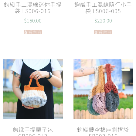
鉤織手工混線迷你手提
鉤織手工混線隨行小手
袋 LS006-016
袋 LS006-005
$
160.00
$
220.00
查看內容
查看內容
鉤織手提栗子包
鉤織鏤空棉麻側揹袋
CB006-042
SB003-016