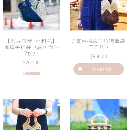
【影片教學+材料包】
/ 實用棉線三角鉤織袋
風車手提袋（約可做1-
工作坊 /
2份）
$
850.00
$
267.00
與老師咨詢
查看內容