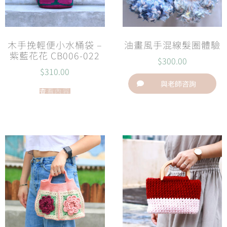
木手挽輕便小水桶袋 –
油畫風手混線髮圈體驗
紫藍花花 CB006-022
$
300.00
$
310.00
與老師咨詢
查看內容