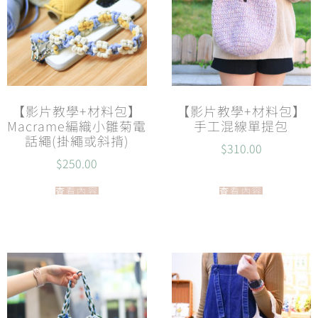
【影片教學+材料包】
【影片教學+材料包】
Macrame編織小雛菊電
手工混線單提包
話繩(掛繩或斜揹)
$
310.00
$
250.00
查看內容
查看內容