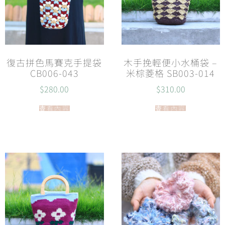
復古拼色馬賽克手提袋
木手挽輕便小水桶袋 –
CB006-043
米棕菱格 SB003-014
$
280.00
$
310.00
查看內容
查看內容