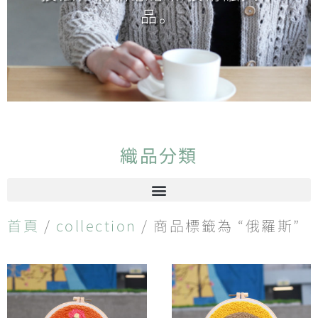
品。
織品分類
首頁
/
collection
/ 商品標籤為 “俄羅斯”