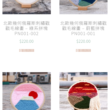
北歐幾何俄羅斯刺繡戳
北歐幾何俄羅斯刺繡戳
戳毛線畫 – 綠系拼塊
戳毛線畫 – 蔚藍拼塊
PN001-002
PN001-001
$
220.00
$
220.00
查看內容
查看內容