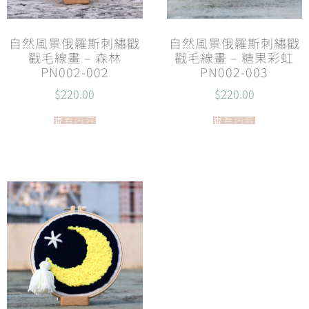
自然風景俄羅斯刺繡戳
自然風景俄羅斯刺繡戳
戳毛線畫 – 森林
戳毛線畫 – 糖果彩虹
PN002-002
PN002-003
$
220.00
$
220.00
查看內容
查看內容