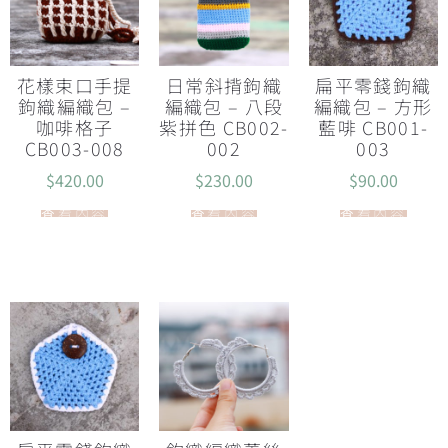
花樣束口手提
日常斜揹鉤織
扁平零錢鉤織
鉤織編織包 –
編織包 – 八段
編織包 – 方形
咖啡格子
紫拼色 CB002-
藍啡 CB001-
CB003-008
002
003
$
420.00
$
230.00
$
90.00
查看內容
查看內容
查看內容