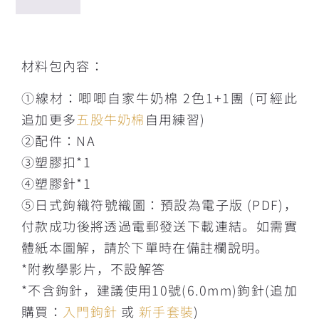
描述
材料包內容：
①線材：唧唧自家牛奶棉 2色1+1團 (可經此
追加更多
五股牛奶棉
自用練習)
②配件：NA
③塑膠扣*1
④塑膠針*1
⑤日式鉤織符號織圖：預設為電子版 (PDF)，
付款成功後將透過電郵發送下載連結。如需實
體紙本圖解，請於下單時在備註欄說明。
*附教學影片，不設解答
*不含鉤針，建議使用10號(6.0mm)鉤針(追加
購買：
入門鉤針
或
新手套裝
)