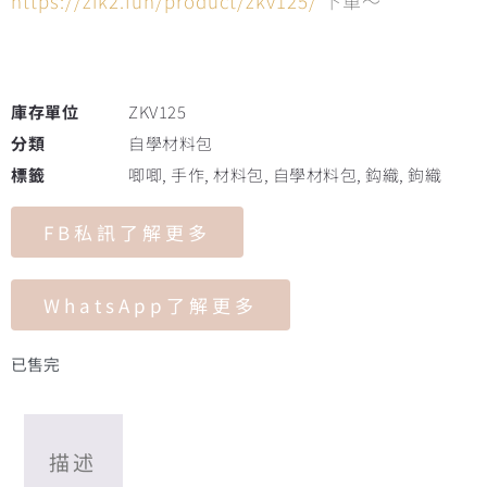
https://zik2.fun/product/zkv125/
下單～
庫存單位
ZKV125
分類
自學材料包
標籤
唧唧
,
手作
,
材料包
,
自學材料包
,
鈎織
,
鉤織
FB私訊了解更多
WhatsApp了解更多
已售完
描述