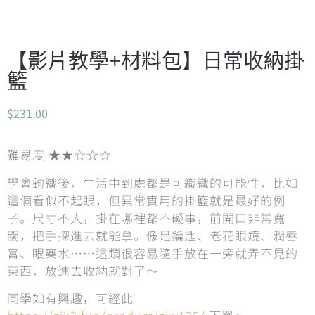
【影片教學+材料包】日常收納掛
籃
$
231.00
難易度 ★★☆☆☆
學會鉤織後，生活中到處都是可織織的可能性，比如
這個看似不起眼，但異常實用的掛籃就是最好的例
子。尺寸不大，掛在哪裡都不礙事，前開口非常寬
闊，把手探進去就能拿。像是鑰匙、老花眼鏡、潤唇
膏、眼藥水……這類很容易隨手放在一旁就弄不見的
東西，放進去收納就對了～
同學如有興趣，可經此