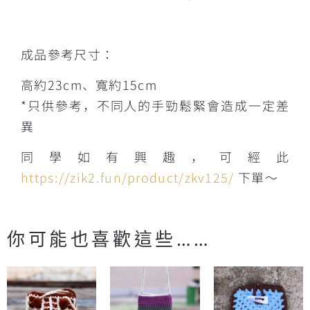
成品參考尺寸：
高約23cm、寬約15cm
*只供參考，不同人的手勁鬆緊會造成一定差
異
同學如有興趣，可經此
https://zik2.fun/product/zkv125
/
下單～
你可能也喜歡這些……