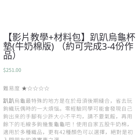
【影片教學+材料包】趴趴烏龜杯
墊(牛奶棉版) （約可完成3-4份作
品）
$
251.00
難易度 ★☆☆☆☆
趴趴烏龜最特殊的地方是在於毋須後期縫合，省去玩
鉤織玩偶時的一大煩惱。零經驗同學可能會發現自己
鉤出來的手腳有少許大小不平均，請不要氣餒，再用
餘下的毛線多鉤幾隻龜龜吧！使用自家五股牛奶棉，
適用於多種織品，更有42種顏色可以選擇，絕對是初
入門朋友的濟實惠之選。