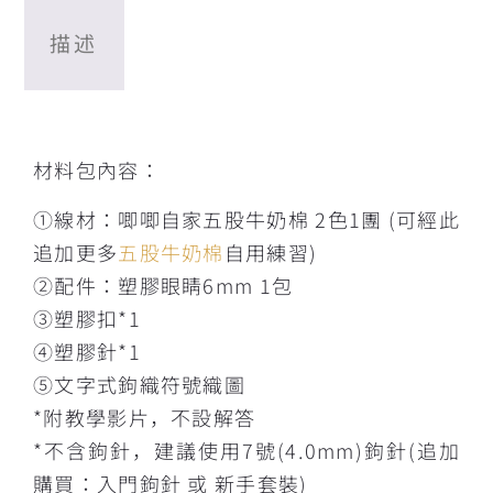
描述
描述
材料包內容：
①線材：唧唧自家五股牛奶棉 2色1團 (可經此
追加更多
五股牛奶棉
自用練習)
②配件：塑膠眼睛6mm 1包
③塑膠扣*1
④塑膠針*1
⑤文字式鉤織符號織圖
*附教學影片，不設解答
*不含鉤針，建議使用7號(4.0mm)鉤針(追加
購買：入門鉤針 或 新手套裝)