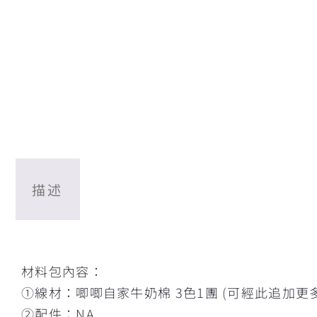
描述
描述
材料包內容：
①線材：唧唧自家牛奶棉 3色1團 (可經此追加更
②配件：NA