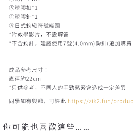
③塑膠扣*1
④塑膠針*1
⑤日式鉤織符號織圖
*附教學影片，不設解答
*不含鉤針，建議使用7號(4.0mm)鉤針(追加購
成品參考尺寸：
直徑約22cm
*只供參考，不同人的手勁鬆緊會造成一定差異
同學如有興趣，可經此
https://zik2.fun/produ
你可能也喜歡這些……