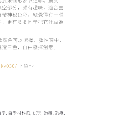
也要來個形象改造嘛。屬於
填空部分，頗有趣味，適合喜
自帶神秘色彩，總覺得有一種
件，更有唧唧同學把它升級為
種顏色可以選擇，彈性適中，
挑選三色，自由發揮創意。
zkv030/
下單～
自學
,
自學材料包
,
試玩
,
鈎織
,
鉤織
,