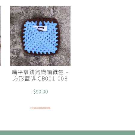
扁平零錢鉤織編織包 –
方形藍啡 CB001-003
$
90.00
查看內容