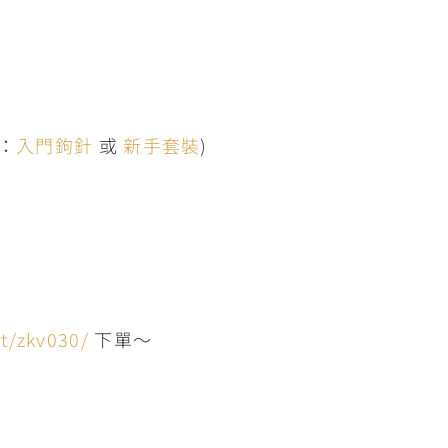
買：
入門鉤針
或
新手套裝
)
ct/zkv030/
下單～