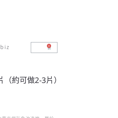
biz
0
$
0.00
（約可做2-3片）