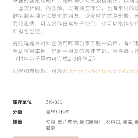
華麗的曼陀羅織片，是唧唧少有的繁複風格，偶爾
「虛實相間」的圖解，既有鏤空部分，也有常見的
歡挑戰各種針法變化的朋友。受圖解的紋路影響，
異域風情，可以當作日常墊子使用，也可以當作掛
斜揹包包呢。
曼陀羅織片材料包使用唧唧自家五股牛奶棉，有42
粗幼容易掌握，是新手朋友的最佳首選。請為織片
（材料包份量約可完成2-3份作品）
同學如有興趣，可經此
https://zik2.fun/product/
庫存單位
ZKV030
分類
自學材料包
標籤
勾織
,
影片教學
,
曼陀羅織片
,
材料包
,
編織
,
體驗