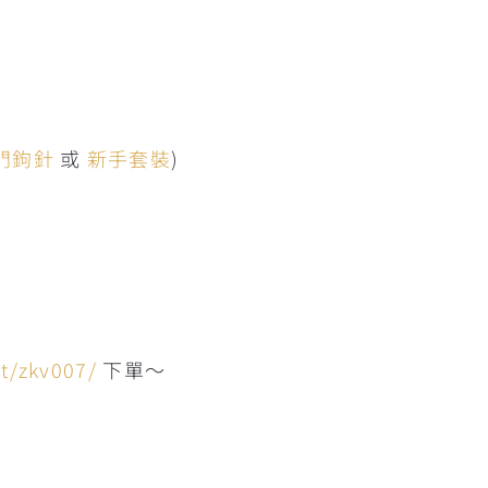
門鉤針
或
新手套裝
)
ct/zkv007/
下單～