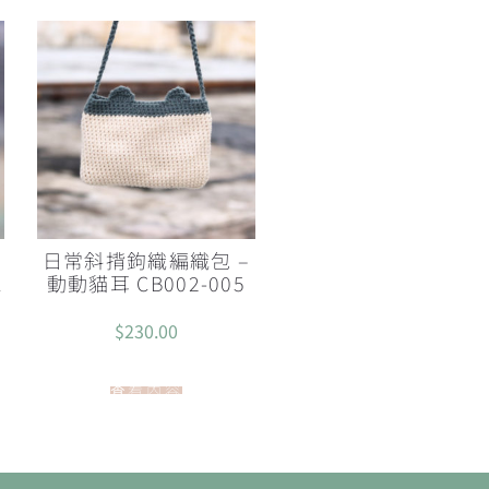
環
日常斜揹鉤織編織包 –
1
動動貓耳 CB002-005
$
230.00
查看內容