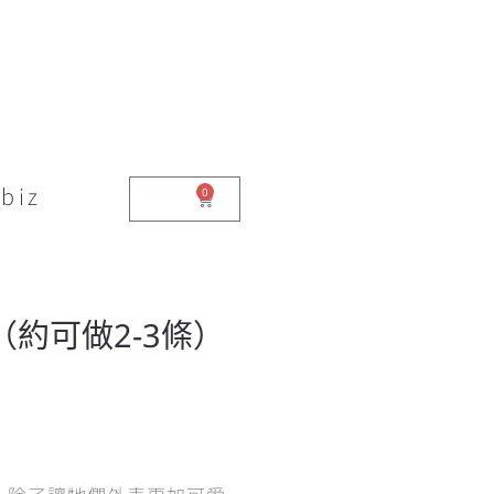
biz
0
$
0.00
約可做2-3條）