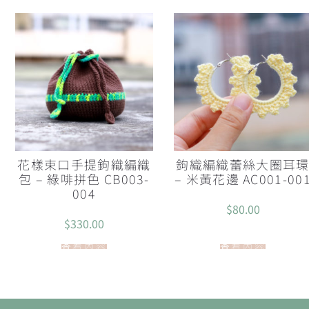
花樣束口手提鉤織編織
鉤織編織蕾絲大圈耳
包 – 綠啡拼色 CB003-
– 米黃花邊 AC001-00
004
$
80.00
$
330.00
查看內容
查看內容