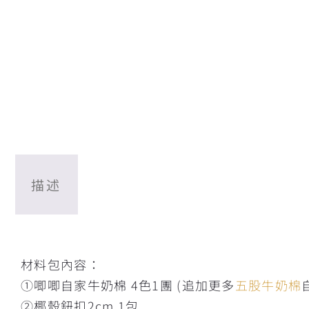
描述
描述
材料包內容：
①唧唧自家牛奶棉 4色1團 (追加更多
五股牛奶棉
②椰殼鈕扣2cm 1包