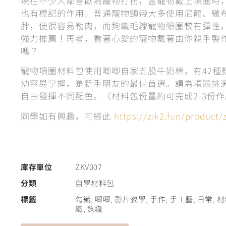
現在不少人都喜歡為寵物打扮，當寵物戴上項圈時
也有標記的作用。普通寵物頸帶大多使用尼龍、織
胖，便很容易勒肉，而鉤織毛線寵物頸圈較有彈性
強力推薦！再者，看著心愛的寵物戴著由你親手製
嗎？
寵物項圈材料包使用唧唧自家五股牛奶棉，有42種
幼容易掌握，是新手朋友的最佳首選。請為項圈挑
自由發揮不同配色。（材料包份量約可完成2-3份
同學如有興趣，可經此
https://zik2.fun/product/
庫存單位
ZKV007
分類
自學材料包
標籤
勾織
,
唧唧
,
影片教學
,
手作
,
手工藝
,
日常
,
材
織
,
鉤織