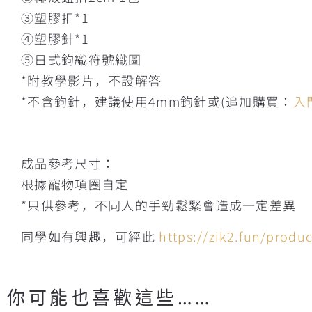
③塑膠扣*1
④塑膠針*1
⑤日式鉤織符號織圖
*附教學影片，不設解答
*不含鉤針，建議使用4mm鉤針或(追加購買：
入
成品參考尺寸：
根據寵物項圈自定
*只供參考，不同人的手勁鬆緊會造成一定差異
同學如有興趣，可經此
https://zik2.fun/produ
你可能也喜歡這些……