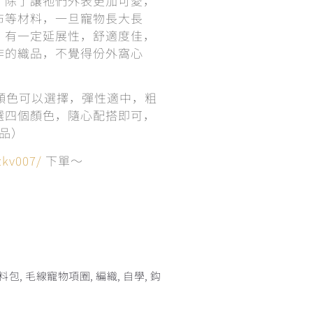
，除了讓牠們外表更加可愛，
布等材料，一旦寵物長大長
，有一定延展性，舒適度佳，
作的織品，不覺得份外窩心
顏色可以選擇，彈性適中，粗
選四個顏色，隨心配搭即可，
作品）
zkv007/
下單～
料包
,
毛線寵物項圈
,
編織
,
自學
,
鈎