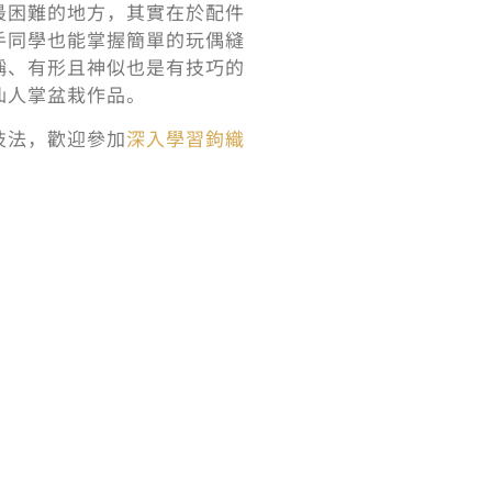
最困難的地方，其實在於配件
手同學也能掌握簡單的玩偶縫
稱、有形且神似也是有技巧的
仙人掌盆栽作品。
技法，歡迎參加
深入學習鉤織
。