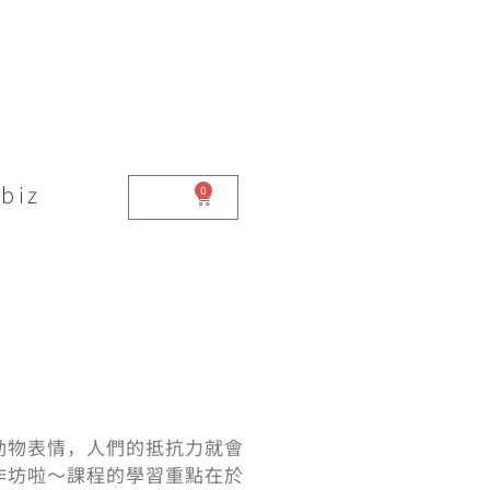
biz
0
$
0.00
動物表情，人們的抵抗力就會
作坊啦～課程的學習重點在於