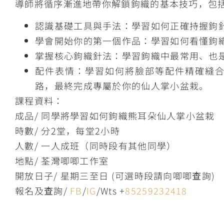
導師將循序漸進地帶你解鎖鉤織的基本技巧，包
認識基礎工具與手法：學習如何正確持握鉤
學會開始你的第一個作品：學習如何看懂鉤
掌握核心鉤織針法：學習鉤織中最常用、也
配件表情：學習如何將臉部等配件精確縫
路，最終完成專屬於你的仙人掌小盆栽。
課程資料：
成品/ 同學將學習如何鉤織熊耳朵仙人掌小盆栽
時數/ 分2堂，每堂2小時
人數/ 一人成班（同時段有其他同學）
地點/ 荃灣唧唧工作室
開放日子/ 星期三至日 (可選時段請向唧唧查詢)
報名及查詢/
FB
/
IG
/Wts +
85259232418