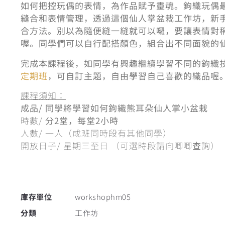
如何把控玩偶的表情，為作品賦予靈魂。鉤織玩偶
縫合和表情管理，透過這個仙人掌盆栽工作坊，新
合方法。別以為隨便縫一縫就可以囉，要讓表情對
喔。同學們可以自行配搭顏色，組合出不同面貌的
完成本課程後，如同學有興趣繼續學習不同的鉤織
定期班
，可自訂主題，自由學習自己喜歡的織品喔
課程須知：
成品/ 同學將學習如何鉤織熊耳朵仙人掌小盆栽
時數/
分2堂，每堂2小時
人數/ 一人（成班同時段有其他同學）
開放日子/ 星期三至日 （可選時段請向唧唧查詢）
庫存單位
workshophm05
分類
工作坊