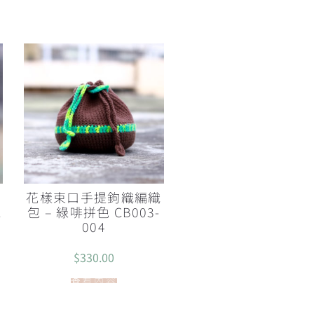
環
花樣束口手提鉤織編織
1
包 – 綠啡拼色 CB003-
004
$
330.00
查看內容