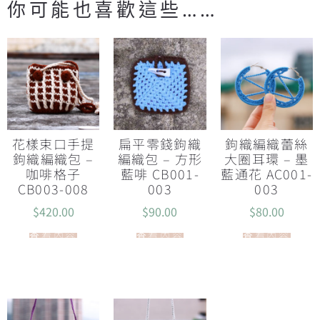
你可能也喜歡這些……
花樣束口手提
扁平零錢鉤織
鉤織編織蕾絲
鉤織編織包 –
編織包 – 方形
大圈耳環 – 墨
咖啡格子
藍啡 CB001-
藍通花 AC001-
CB003-008
003
003
$
420.00
$
90.00
$
80.00
查看內容
查看內容
查看內容