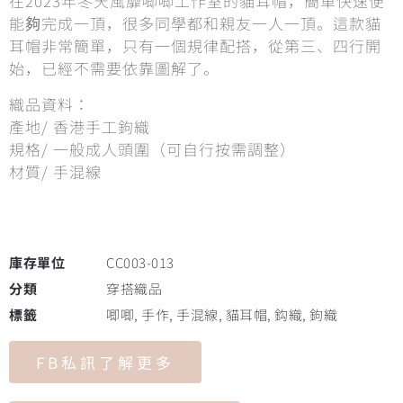
在2023年冬天風靡唧唧工作室的貓耳帽，簡單快速便
能夠完成一頂，很多同學都和親友一人一頂。這款貓
耳帽非常簡單，只有一個規律配搭，從第三、四行開
始，已經不需要依靠圖解了。
織品資料：
產地/ 香港手工鉤織
規格/ 一般成人頭圍（可自行按需調整）
材質/ 手混線
庫存單位
CC003-013
分類
穿搭織品
標籤
唧唧
,
手作
,
手混線
,
貓耳帽
,
鈎織
,
鉤織
FB私訊了解更多