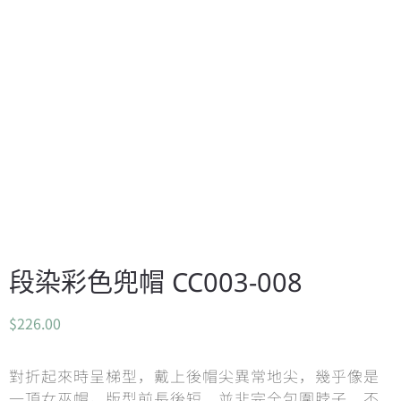
段染彩色兜帽 CC003-008
$
226.00
對折起來時呈梯型，戴上後帽尖異常地尖，幾乎像是
一頂女巫帽。版型前長後短，並非完全包圍脖子，不