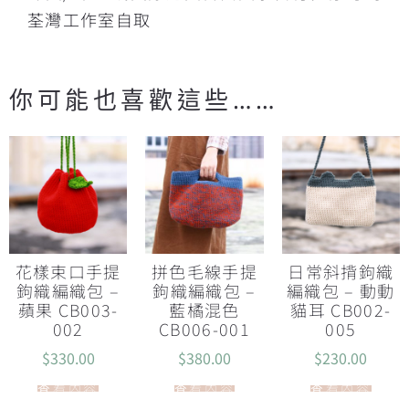
荃灣工作室自取
你可能也喜歡這些……
花樣束口手提
拼色毛線手提
日常斜揹鉤織
鉤織編織包 –
鉤織編織包 –
編織包 – 動動
蘋果 CB003-
藍橘混色
貓耳 CB002-
002
CB006-001
005
$
330.00
$
380.00
$
230.00
查看內容
查看內容
查看內容