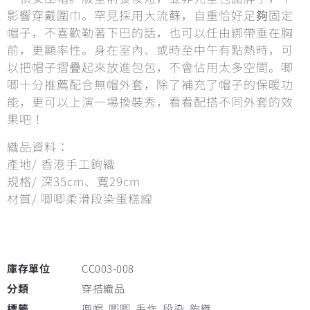
影響穿戴圍巾。罕見採用大流蘇，自重恰好足夠固定
帽子，不喜歡勒著下巴的話，也可以任由綁帶垂在胸
前，更顯率性。身在室內、或時至中午有點熱時，可
以把帽子摺疊起來放進包包，不會佔用太多空間。唧
唧十分推薦配合無帽外套，除了補充了帽子的保暖功
能，更可以上演一場換裝秀，看看配搭不同外套的效
果吧！
織品資料：
產地/ 香港手工鉤織
規格/ 深35cm、寬29cm
材質/ 唧唧柔滑段染蛋糕線
庫存單位
CC003-008
分類
穿搭織品
標籤
兜帽
,
唧唧
,
手作
,
段染
,
鉤織