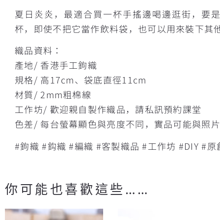
夏日炎炎，最適合買一杯手搖邊喝邊逛街，要
杯，即使不把它當作飲料袋，也可以用來裝下其
織品資料：
產地/ 香港手工鉤織
規格/ 高17cm、袋底直徑11cm
材質/ 2mm粗棉線
工作坊/ 歡迎親自製作織品，請私訊預約課堂
色差/ 每台螢幕顯色與亮度不同，實品可能與照
#鉤織 #鈎織 #編織 #客製織品 #工作坊 #DIY #原
你可能也喜歡這些……