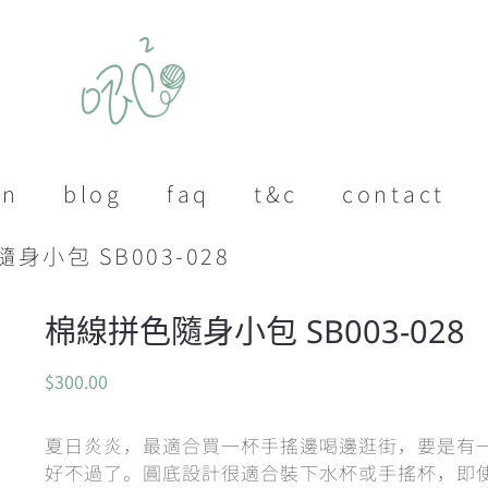
on
blog
faq
t&c
contact
身小包 SB003-028
棉線拼色隨身小包 SB003-028
$
300.00
夏日炎炎，最適合買一杯手搖邊喝邊逛街，要是有
好不過了。圓底設計很適合裝下水杯或手搖杯，即