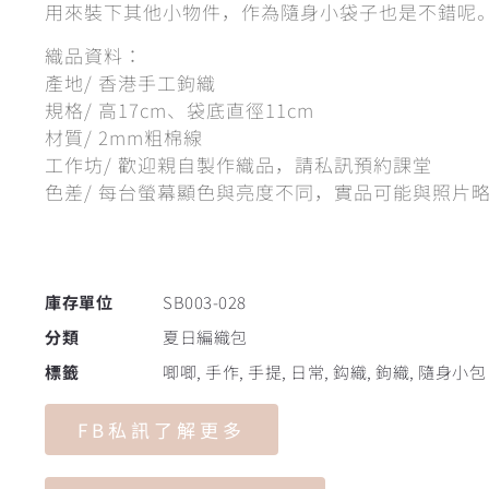
用來裝下其他小物件，作為隨身小袋子也是不錯呢
織品資料：
產地/ 香港手工鉤織
規格/ 高17cm、袋底直徑11cm
材質/ 2mm粗棉線
工作坊/ 歡迎親自製作織品，請私訊預約課堂
色差/ 每台螢幕顯色與亮度不同，實品可能與照片
庫存單位
SB003-028
分類
夏日編織包
標籤
唧唧
,
手作
,
手提
,
日常
,
鈎織
,
鉤織
,
隨身小包
FB私訊了解更多