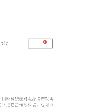
biz
0
$
0.00
一個飲料袋能夠隨身攜帶就再
使不把它當作飲料袋，也可以