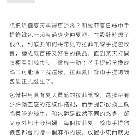
描述
想把這個夏天過得更涼爽？和拉菲夏日絲巾手
提鉤織包一起渡過炎炎仲夏吧。在設計時想了
很久，到底要如何將常見的拉菲紙線手提包改
良，變成既百搭又好看的織品。直到某天打開
衣櫥看到絲巾時，靈機一動：將手提部份換成
絲巾可能嗎？就這樣，拉菲夏日絲巾手提鉤織
包便正式誕生了。
包體採用具有夏天質感的拉菲紙線，選擇帶有
少許鏤空感的花樣作搭配，而手提部份換上觸
感柔滑的絲巾，和包體是截然不同的感覺，卻
又意外地十分相襯。每個拉菲夏日絲巾手提鉤
織包都會附贈一個麻布內袋，放置小東西就更