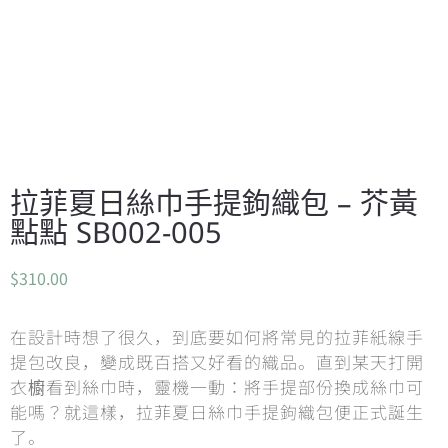
拉菲夏日絲巾手提鉤織包 – 芥黃
點點 SB002-005
$
310.00
在設計時想了很久，到底要如何將常見的拉菲紙線手
提包改良，變成既百搭又好看的織品。直到某天打開
衣櫥看到絲巾時，靈機一動：將手提部份換成絲巾可
能嗎？就這樣，拉菲夏日絲巾手提鉤織包便正式誕生
了。