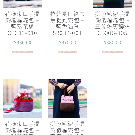
花樣束口手提
拉菲夏日絲巾
拼色毛線手提
鉤織編織包 –
手提鉤織包 –
鉤織編織包 –
藍系花樣
藍色貓咪
三段粉灰鏤空
CB003-010
SB002-001
CB006-005
$
330.00
$
370.00
$
380.00
查看內容
查看內容
查看內容
花樣束口手提
拼色毛線手提
鉤織編織包 –
鉤織編織包 –