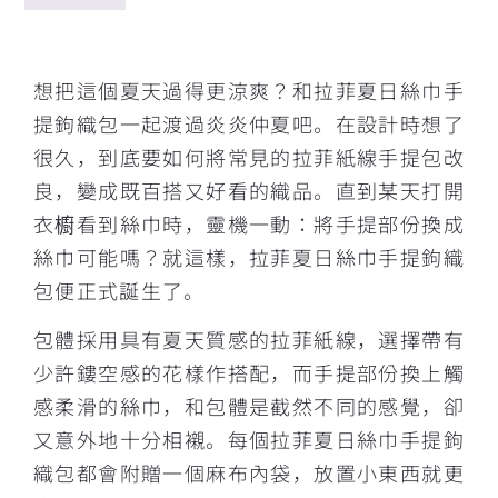
描述
想把這個夏天過得更涼爽？和拉菲夏日絲巾手
提鉤織包一起渡過炎炎仲夏吧。在設計時想了
很久，到底要如何將常見的拉菲紙線手提包改
良，變成既百搭又好看的織品。直到某天打開
衣櫥看到絲巾時，靈機一動：將手提部份換成
絲巾可能嗎？就這樣，拉菲夏日絲巾手提鉤織
包便正式誕生了。
包體採用具有夏天質感的拉菲紙線，選擇帶有
少許鏤空感的花樣作搭配，而手提部份換上觸
感柔滑的絲巾，和包體是截然不同的感覺，卻
又意外地十分相襯。每個拉菲夏日絲巾手提鉤
織包都會附贈一個麻布內袋，放置小東西就更