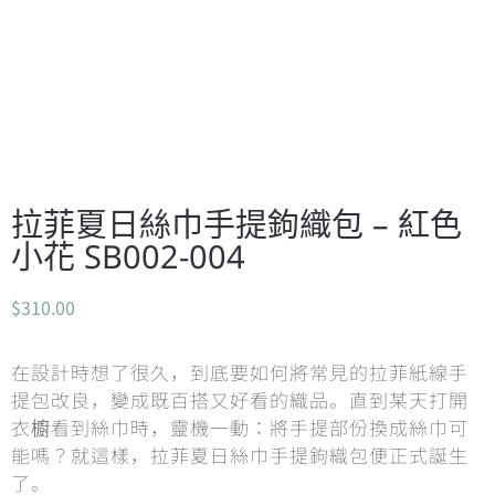
拉菲夏日絲巾手提鉤織包 – 紅色
小花 SB002-004
$
310.00
在設計時想了很久，到底要如何將常見的拉菲紙線手
提包改良，變成既百搭又好看的織品。直到某天打開
衣櫥看到絲巾時，靈機一動：將手提部份換成絲巾可
能嗎？就這樣，拉菲夏日絲巾手提鉤織包便正式誕生
了。