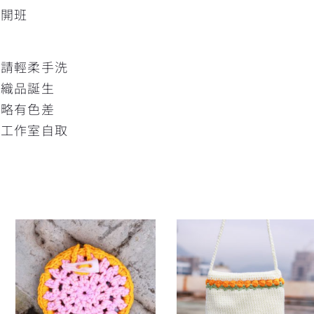
人開班
髒請輕柔手洗
的織品誕生
片略有色差
灣工作室自取