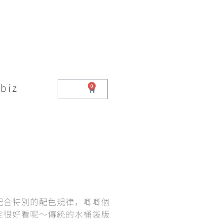
biz
0
$
0.00
配合特別的配色規律，唧唧個
定很好看呢～傳統的水桶袋版