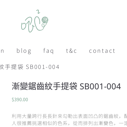
on
blog
faq
t&c
contact
手提袋 SB001-004
漸變鋸齒紋手提袋 SB001-004
$
390.00
利用大量跨行長長針來勾勒出表面凹凸的鋸齒紋，
人很推薦挑選相似的色系，從而排列出漸變色，一