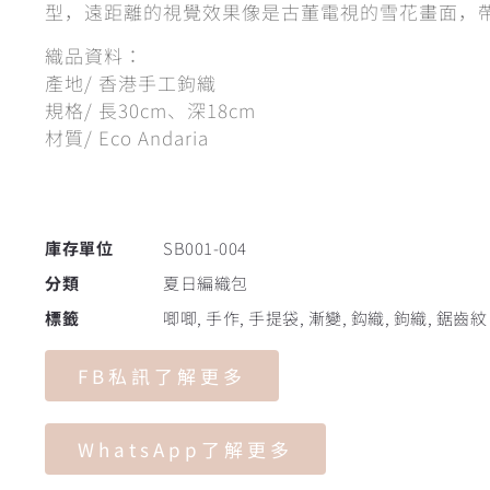
型，遠距離的視覺效果像是古董電視的雪花畫面，
織品資料：
產地/ 香港手工鉤織
規格/ 長30cm、深18cm
材質/ Eco Andaria
庫存單位
SB001-004
分類
夏日編織包
標籤
唧唧
,
手作
,
手提袋
,
漸變
,
鈎織
,
鉤織
,
鋸齒紋
FB私訊了解更多
WhatsApp了解更多