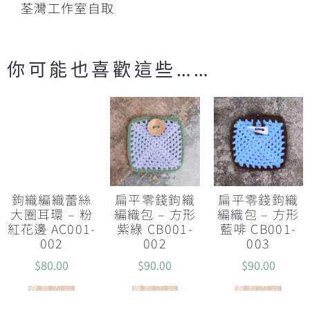
荃灣工作室自取
你可能也喜歡這些……
鉤織編織蕾絲
扁平零錢鉤織
扁平零錢鉤織
大圈耳環 – 粉
編織包 – 方形
編織包 – 方形
紅花邊 AC001-
紫綠 CB001-
藍啡 CB001-
002
002
003
$
80.00
$
90.00
$
90.00
查看內容
查看內容
查看內容