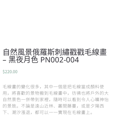
自然風景俄羅斯刺繡戳戳毛線畫
– 黑夜月色 PN002-004
$
220.00
毛線畫的變化很多，其中一個是把毛線當成顏料使
用，將喜歡的景物搬到毛線畫中，彷彿也將戶外的大
自然景色一併帶到家裡，隨時可以看到令人心曠神怡
的景致。不論是遠山近林、叢間藤蔓，或是夕陽西
下、潮汐漲退，都可以一一實現在毛線畫上。