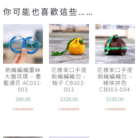
你可能也喜歡這些……
鉤織編織蕾絲
花樣束口手提
花樣束口手提
大圈耳環 – 墨
鉤織編織包 –
鉤織編織包 –
藍通花 AC001-
柚子 CB003-
綠啡拼色
003
003
CB003-004
$
80.00
$
330.00
$
330.00
查看內容
查看內容
查看內容