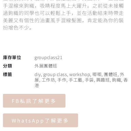
手混線來鉤織，吸睛程度馬上大躍升。之前從未接觸
過鉤織的同學也可以輕鬆上手，並在活動結束時帶走
美麗又有個性的油畫風手混線髮圈，肯定能為你的裝
扮增色不少。
庫存單位
groupclass21
分類
外展團體班
標籤
diy
,
group class
,
workshop
,
唧唧
,
團體班
,
外
展
,
工作坊
,
手作
,
手工藝
,
手袋
,
興趣班
,
鉤織
,
香
港
FB私訊了解更多
WhatsApp了解更多