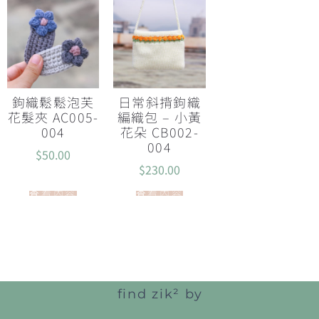
鉤織鬆鬆泡芙
日常斜揹鉤織
花髮夾 AC005-
編織包 – 小黃
004
花朵 CB002-
004
$
50.00
$
230.00
查看內容
查看內容
find zik² by