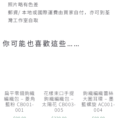
照片略有色差
郵資/ 本地或國際運費由買家自付，亦可到荃
灣工作室自取
你可能也喜歡這些……
扁平零錢鉤織
花樣束口手提
鉤織編織蕾絲
編織包 – 菱角
鉤織編織包 –
大圈耳環 – 墨
藍粉 CB001-
太陽花 CB003-
藍螺旋 AC001-
001
005
004
$
90.00
$
330.00
$
80.00