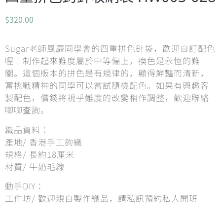
$
320.00
Sugar老師風靡同學會的四重拼色針袋，歡迎自訂配色
喔！制作起來難度屬於中等偏上，換色是永恆的難
關。這個版本的拼色是有規律的，顯得鮮豔而清新，
富挑戰精神的同學可以嘗試隨機配色。如果有興趣客
製配色，價錢將視乎難度的改變稍作調整，歡迎聯絡
唧唧查詢。
織品資料：
產地/ 香港手工鉤織
規格/ 長約18厘米
材質/ 牛奶毛線
動手DIY：
工作坊/ 歡迎親自製作織品，請私訊預約私人開班