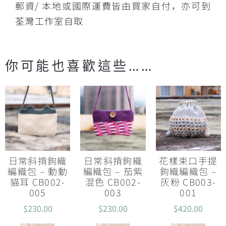
郵資/ 本地或國際運費皆由買家自付，亦可到
荃灣工作室自取
你可能也喜歡這些……
日常斜揹鉤織
日常斜揹鉤織
花樣束口手提
編織包 – 動動
編織包 – 茄紫
鉤織編織包 –
貓耳 CB002-
混色 CB002-
灰粉 CB003-
005
003
001
$
230.00
$
230.00
$
420.00
查看內容
查看內容
查看內容