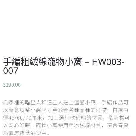
手編粗絨線寵物小窩 – HW003-
007
$
190.00
為家裡的喵星人和汪星人送上溫馨小窩，手編作品可
以隨意調整小窩尺寸至適合各種品種的汪喵，自選直
徑45/60/70厘米，加上選用軟綿綿的材質，令寵物可
以安心好眠。寵物小窩使用粗冰絨線材質，適合春夏
冷氣房或秋冬使用。