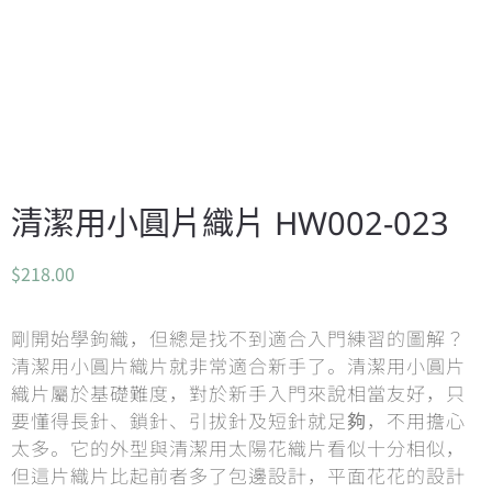
清潔用小圓片織片 HW002-023
$
218.00
剛開始學鉤織，但總是找不到適合入門練習的圖解？
清潔用小圓片織片就非常適合新手了。清潔用小圓片
織片屬於基礎難度，對於新手入門來說相當友好，只
要懂得長針、鎖針、引拔針及短針就足夠，不用擔心
太多。它的外型與清潔用太陽花織片看似十分相似，
但這片織片比起前者多了包邊設計，平面花花的設計