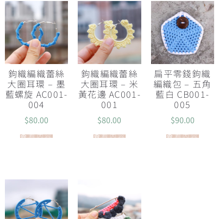
鉤織編織蕾絲
鉤織編織蕾絲
扁平零錢鉤織
大圈耳環 – 墨
大圈耳環 – 米
編織包 – 五角
藍螺旋 AC001-
黃花邊 AC001-
藍白 CB001-
004
001
005
$
80.00
$
80.00
$
90.00
查看內容
查看內容
查看內容