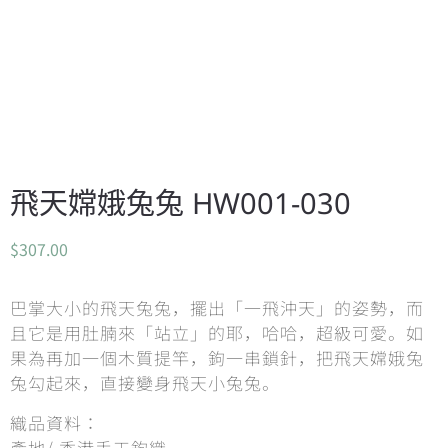
飛天嫦娥兔兔 HW001-030
$
307.00
巴掌大小的飛天兔兔，擺出「一飛沖天」的姿勢，而
且它是用肚腩來「站立」的耶，哈哈，超級可愛。如
果為再加一個木質提竿，鉤一串鎖針，把飛天嫦娥兔
兔勾起來，直接變身飛天小兔兔。
織品資料：
產地/ 香港手工鉤織