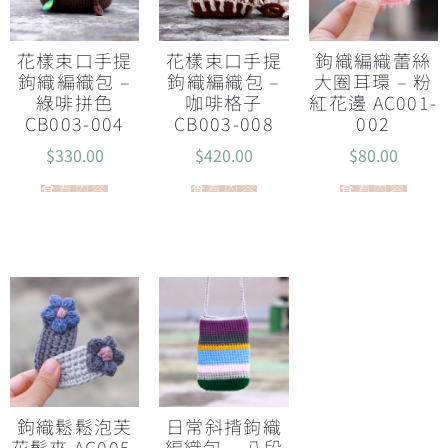
花樣束口手提
花樣束口手提
鉤織編織蕾絲
鉤織編織包 –
鉤織編織包 –
大圈耳環 – 粉
綠啡拼色
咖啡格子
紅花邊 AC001-
CB003-004
CB003-008
002
$
330.00
$
420.00
$
80.00
查看內容
查看內容
查看內容
鉤織鬆鬆泡芙
日常斜揹鉤織
花髮夾 AC005-
編織包 – 八段