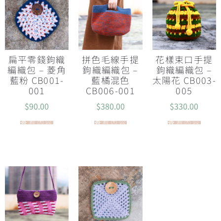
扁平零錢鉤織
拼色毛線手提
花樣束口手提
編織包 – 菱角
鉤織編織包 –
鉤織編織包 –
藍粉 CB001-
藍橘混色
太陽花 CB003-
001
CB006-001
005
$
90.00
$
380.00
$
330.00
查看內容
查看內容
查看內容