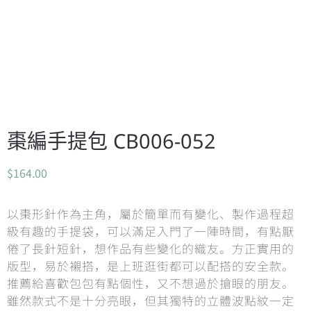
棗編手提包 CB006-052
$
164.00
以棗形針作為主角，屬於簡單而有變化、製作過程超
級有趣的手提袋，可以滿足入門了一陣時間，有點厭
倦了長針短針，想作品有些變化的織友。方正實用的
版型，易於襯搭，是上班逛街都可以配搭的安全款。
推薦給喜歡包包有點個性，又不想過於搶眼的朋友。
雖然款式不是十分亮眼，但其獨特的立體波點紋一定