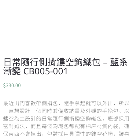
日常隨行側揹鏤空鉤織包 – 藍系
漸變 CB005-001
$
330.00
最近出門喜歡帶側揹包，隨手拿起就可以外出，所以
一直想設計一個同時兼備收納量及外觀的手挽包。以
鏤空為主設計的日常隨行側揹鏤空鉤織包，底部採用
密封鉤法，而且每個鉤織包都配有棉麻材質內袋，確
保東西不會掉出，包體採用具彈性的鏤空花樣，讓喜