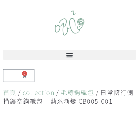
0
$
0.00
首頁
/
collection
/
毛線鉤織包
/ 日常隨行側
揹鏤空鉤織包 – 藍系漸變 CB005-001