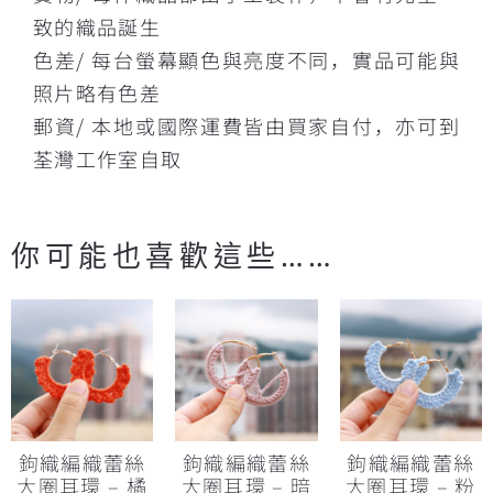
致的織品誕生
色差/ 每台螢幕顯色與亮度不同，實品可能與
照片略有色差
郵資/ 本地或國際運費皆由買家自付，亦可到
荃灣工作室自取
你可能也喜歡這些……
鉤織編織蕾絲
鉤織編織蕾絲
鉤織編織蕾絲
大圈耳環 – 橘
大圈耳環 – 暗
大圈耳環 – 粉