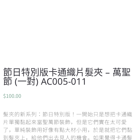
節日特別版卡通織片髮夾 – 萬聖
節 (一對) AC005-011
$
100.00
髮夾的新系列：節日特別版！一開始只是想把卡通織
片單獨黏起來當聖萬節裝飾，但是它們實在太可愛
了，單純裝飾用好像有點大材小用，於是就把它們黏
到髮夾上，給他們出去見人的機會。如果覺得卡通髮