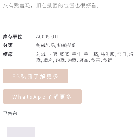
夾有點羞恥，扣在髮圈的位置也很好看。
庫存單位
AC005-011
分類
鉤織飾品
,
鉤織髮飾
標籤
勾織
,
卡通
,
唧唧
,
手作
,
手工藝
,
特別版
,
節日
,
編
織
,
織片
,
鈎織
,
鉤織
,
飾品
,
髮夾
,
髮飾
FB私訊了解更多
WhatsApp了解更多
已售完