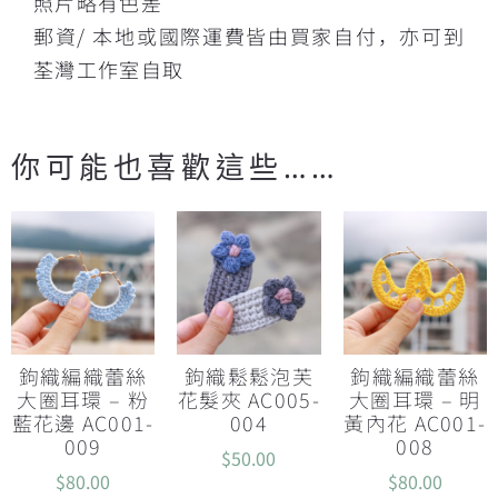
照片略有色差
郵資/ 本地或國際運費皆由買家自付，亦可到
荃灣工作室自取
你可能也喜歡這些……
鉤織編織蕾絲
鉤織鬆鬆泡芙
鉤織編織蕾絲
大圈耳環 – 粉
花髮夾 AC005-
大圈耳環 – 明
藍花邊 AC001-
004
黃內花 AC001-
009
008
$
50.00
$
80.00
$
80.00