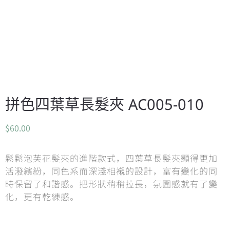
拼色四葉草長髮夾 AC005-010
$
60.00
鬆鬆泡芙花髮夾的進階款式，四葉草長髮夾顯得更加
活潑繽紛，同色系而深淺相襯的設計，富有變化的同
時保留了和諧感。把形狀稍稍拉長，氛圍感就有了變
化，更有乾練感。