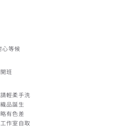
擇
耐心等候
人開班
髒請輕柔手洗
的織品誕生
片略有色差
灣工作室自取