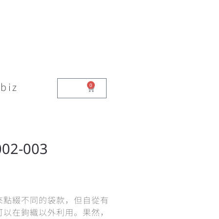
biz
0
$
0.00
2-003
來點綴不同的袋款，但自從有
可以在鉤織以外利用。果然，