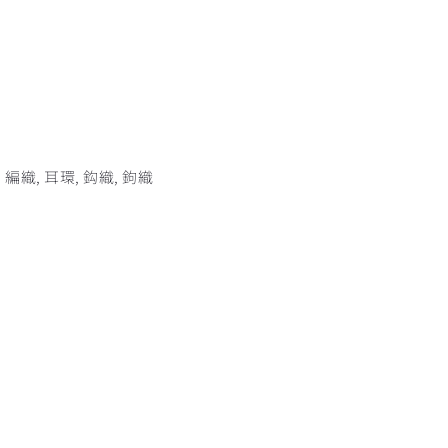
,
編織
,
耳環
,
鈎織
,
鉤織