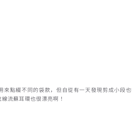
用來點綴不同的袋款，但自從有一天發現剪成小段也
捻線流蘇耳環也很漂亮啊！