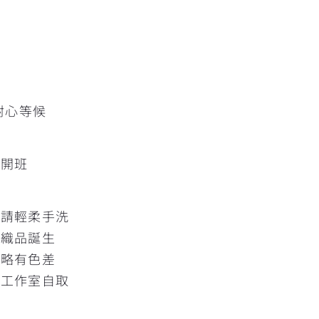
擇
耐心等候
人開班
髒請輕柔手洗
的織品誕生
片略有色差
灣工作室自取