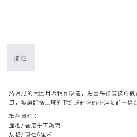
描述
描述
將常見的大圈耳環稍作改造，把蕾絲線直接鉤織
風，無論配搭上班的服飾或約會的小洋裝都一樣
織品資料：
產地/ 香港手工鉤織
規格/ 直徑6厘米