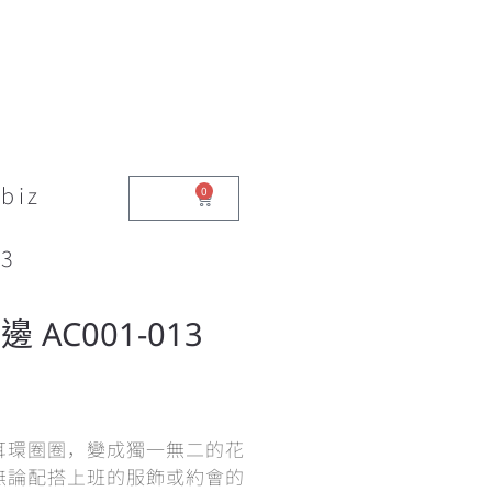
biz
0
$
0.00
3
AC001-013
耳環圈圈，變成獨一無二的花
無論配搭上班的服飾或約會的