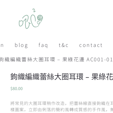
on
blog
faq
t&c
contact
 鉤織編織蕾絲大圈耳環 – 果綠花邊 AC001-01
鉤織編織蕾絲大圈耳環 – 果綠花邊 
$
80.00
將常見的大圈耳環稍作改造，把蕾絲線直接鉤織在
樣圖案，立即由俐落的簡約風轉成質感的手作風，