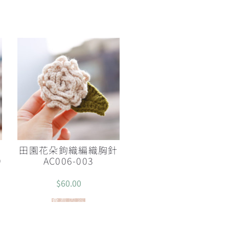
環
田園花朵鉤織編織胸針
9
AC006-003
$
60.00
查看內容