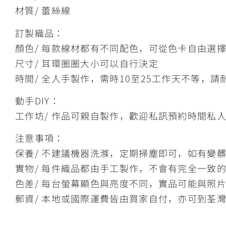
材質/ 蕾絲線
訂製織品：
顏色/ 每款線材都有不同配色，可從色卡自由選
尺寸/ 耳環圈圈大小可以自行決定
時間/ 全人手製作，需時10至25工作天不等，請
動手DIY：
工作坊/ 作品可親自製作，歡迎私訊預約時間私
注意事項：
保養/ 不建議機器洗滌，定期掃塵即可，如有變
實物/ 每件織品都由手工製作，不會有完全一致
色差/ 每台螢幕顯色與亮度不同，實品可能與照
郵資/ 本地或國際運費皆由買家自付，亦可到荃