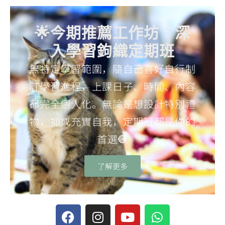
🌟今期推薦工作坊：深
入學習鉤織定期班
無特定學習範圍，隨自己喜好自行制
訂學習進程，上課日子、時間、內容
都完全個人化。無論是想設計特別禮
物，抑或充實自我，定期班都是你的
首選🧶
了解更多