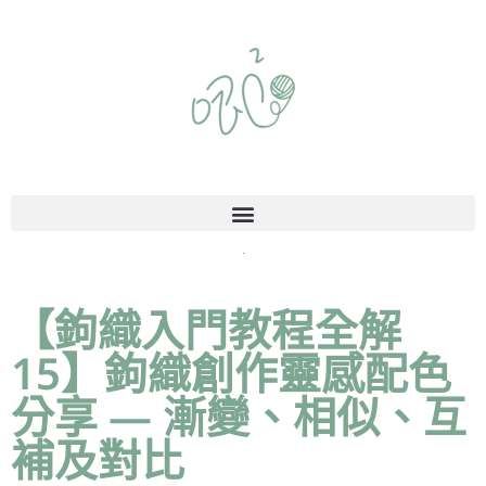
【鉤織入門教程全解
15】鉤織創作靈感配色
分享 — 漸變、相似、互
補及對比