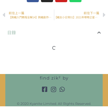
前往上一篇
前往下一篇
【鉤織入門教程全解14】鉤織創作靈感配色分享 — 秋冬篇
【織女小日常01】2021年唧唧之星：永生花系列分享
目錄
find zik² by
© 2020 Kyanite Limited. All Rights Reserved.