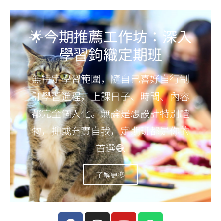
🌟今期推薦工作坊：深入
學習鉤織定期班
無特定學習範圍，隨自己喜好自行制
訂學習進程，上課日子、時間、內容
都完全個人化。無論是想設計特別禮
物，抑或充實自我，定期班都是你的
首選🧶
了解更多