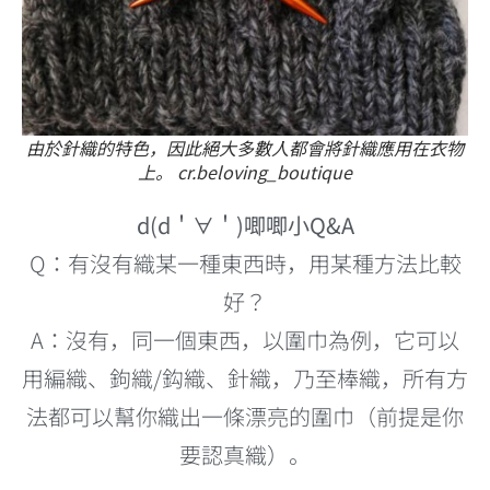
由於針織的特色，因此絕大多數人都會將針織應用在衣物
上。 cr.beloving_boutique
d(d＇∀＇)唧唧小Q&A
Q：有沒有織某一種東西時，用某種方法比較
好？
A：沒有，同一個東西，以圍巾為例，它可以
用編織、鉤織/鈎織、針織，乃至棒織，所有方
法都可以幫你織出一條漂亮的圍巾（前提是你
要認真織）。