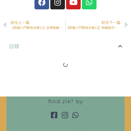
前往上一篇
前往下一篇
【鉤織入門教程全解11】自學鉤織參考書目推薦 — 織片篇
【鉤織入門教程全解13】鉤織創作靈感配色分享 — 春夏篇
目錄
find zik² by