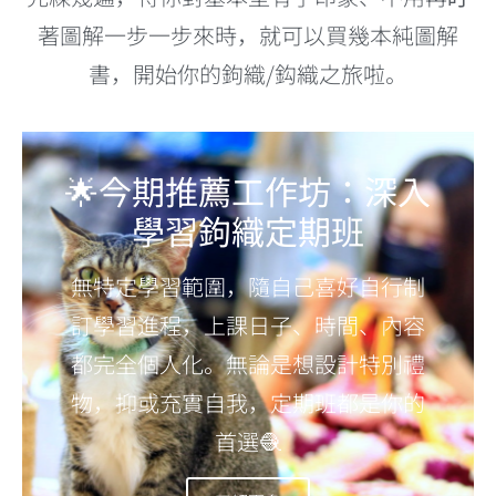
著圖解一步一步來時，就可以買幾本純圖解
書，開始你的鉤織
/鈎織
之旅啦。
🌟今期推薦工作坊：深入
學習鉤織定期班
無特定學習範圍，隨自己喜好自行制
訂學習進程，上課日子、時間、內容
都完全個人化。無論是想設計特別禮
物，抑或充實自我，定期班都是你的
首選🧶