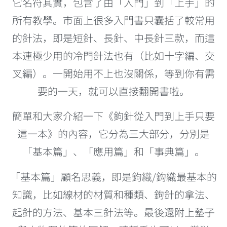
它名符其實，包含了由「入門」到「上手」的
所有教學。市面上很多入門書只囊括了較常用
的針法，即是短針、長針、中長針三款，而這
本連極少用的冷門針法也有（比如十字編、交
叉編）。一開始用不上也沒關係，等到你有需
要的一天，就可以直接翻開書啦。
簡單和大家介紹一下《鉤針從入門到上手只要
這一本》的內容，它分為三大部分，分別是
「基本篇」、「應用篇」和「事典篇」。
「基本篇」顧名思義，即是鉤織/鈎織最基本的
知識，比如線材的材質和種類、鉤針的拿法、
起針的方法、基本三針法等。最後還附上墊子