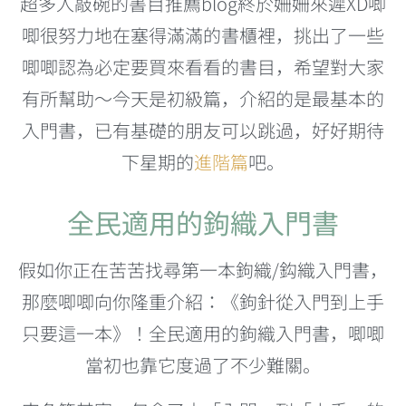
超多人敲碗的書目推薦blog終於姍姍來遲XD唧
唧很努力地在塞得滿滿的書櫃裡，挑出了一些
唧唧認為必定要買來看看的書目，希望對大家
有所幫助～今天是初級篇，介紹的是最基本的
入門書，已有基礎的朋友可以跳過，好好期待
下星期的
進階篇
吧。
全民適用的鉤織入門書
假如你正在苦苦找尋第一本鉤織/鈎織入門書，
那麼唧唧向你隆重介紹：《鉤針從入門到上手
只要這一本》！全民適用的鉤織入門書，唧唧
當初也靠它度過了不少難關。