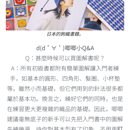
日本的鉤織書籍。
d(d＇∀＇)唧唧小Q&A
Q：甚麼時候可以買圖解書呢？
A：所有初級書都附有簡單圖解讓入門者練
手，如基本的圓形、四角形、髮圈、小杯墊
等。雖然小而基礎，但它們用到的針法很多都
屬於基本功。換言之，練好它們的同時，也是
在練習更大更複雜的織品的基礎。因此，唧唧
建議毫無底子的新手可以先把入門書中的圖解
先練幾遍，待你對基本型有了印象、不用再盯