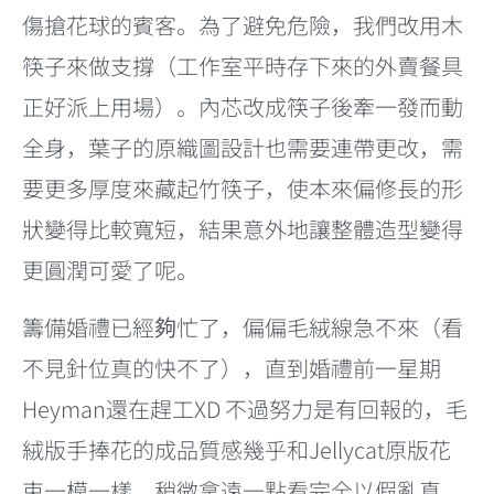
傷搶花球的賓客。為了避免危險，我們改用木
筷子來做支撐（工作室平時存下來的外賣餐具
正好派上用場）。內芯改成筷子後牽一發而動
全身，葉子的原織圖設計也需要連帶更改，需
要更多厚度來藏起竹筷子，使本來偏修長的形
狀變得比較寬短，結果意外地讓整體造型變得
更圓潤可愛了呢。
籌備婚禮已經夠忙了，偏偏毛絨線急不來（看
不見針位真的快不了），直到婚禮前一星期
Heyman還在趕工XD 不過努力是有回報的，毛
絨版手捧花的成品質感幾乎和Jellycat原版花
束一模一樣，稍微拿遠一點看完全以假亂真。