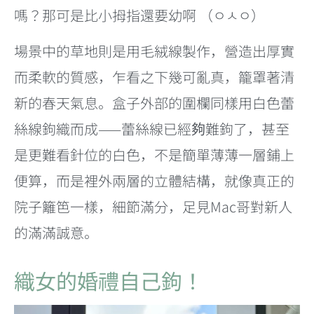
嗎？那可是比小拇指還要幼啊 （ㅇㅅㅇ）
場景中的草地則是用毛絨線製作，營造出厚實
而柔軟的質感，乍看之下幾可亂真，籠罩著清
新的春天氣息。盒子外部的圍欄同樣用白色蕾
絲線鉤織而成——蕾絲線已經夠難鉤了，甚至
是更難看針位的白色，不是簡單薄薄一層鋪上
便算，而是裡外兩層的立體結構，就像真正的
院子籬笆一樣，細節滿分，足見Mac哥對新人
的滿滿誠意。
織女的婚禮自己鉤！