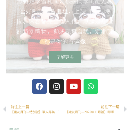
無特定學習範圍，根據同學的能力和
喜好制訂學習進程，上課日子、時
間、內容都完全個人化。無論是想設
計特別禮物，抑或充實自我，定期班
都是你的首選🧶
了解更多
前往上一篇
前往下一篇
【織友月刊—特別號】單人專訪 | Elaine耗時半年的鉤織「嫁妝」全紀錄
【織友月刊—2025年11月號】唧唧同學會優秀習作貼堂集
目錄