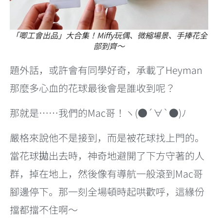
「唧工會出品」大合集！Miffy玩偶、微縮場景、手捧花全
部到齊～
題外話，或許會有同學好奇，承載了Heyman
那麼多心血的花球最後會是誰收到呢？
那就是……我們的Mac哥！ヽ(●´∀`●)ﾉ
嚴格來說他不是接到，而是被花球找上門的。
當花球拋出去時，神奇地避開了下方守著的人
群，掉在地上，然後像有導航一般滾到Mac哥
腳邊停下。那一刻全場頓時起哄歡呼，這緣份
擋都擋不住啊～