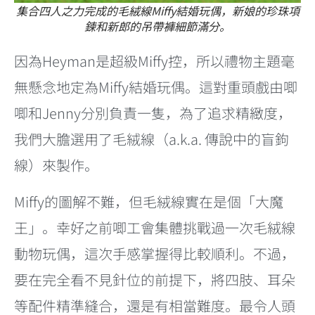
集合四人之力完成的毛絨線Miffy結婚玩偶，新娘的珍珠項
鍊和新郎的吊帶褲細節滿分。
因為Heyman是超級Miffy控，所以禮物主題毫
無懸念地定為Miffy結婚玩偶。這對重頭戲由唧
唧和Jenny分別負責一隻，為了追求精緻度，
我們大膽選用了毛絨線（a.k.a. 傳說中的盲鉤
線）來製作。
Miffy的圖解不難，但毛絨線實在是個「大魔
王」。幸好之前唧工會集體挑戰過一次毛絨線
動物玩偶，這次手感掌握得比較順利。不過，
要在完全看不見針位的前提下，將四肢、耳朵
等配件精準縫合，還是有相當難度。最令人頭