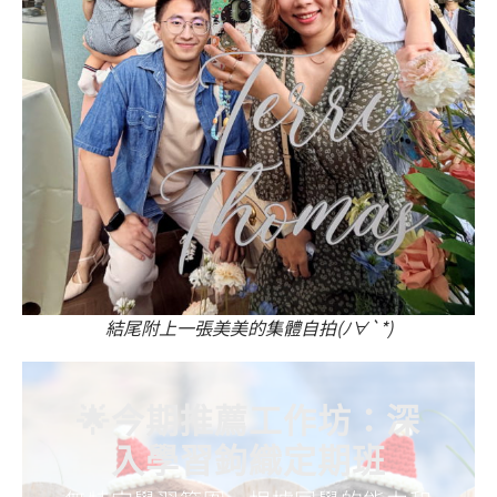
結尾附上一張美美的集體自拍(ﾉ∀`*)
🌟今期推薦工作坊：深
入學習鉤織定期班