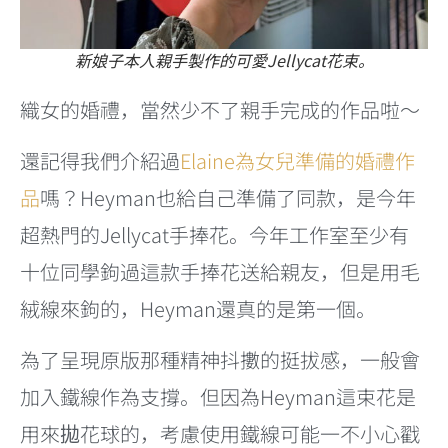
新娘子本人親手製作的可愛Jellycat花束。
織女的婚禮，當然少不了親手完成的作品啦～
還記得我們介紹過
Elaine為女兒準備的婚禮作
品
嗎？Heyman也給自己準備了同款，是今年
超熱門的Jellycat手捧花。今年工作室至少有
十位同學鉤過這款手捧花送給親友，但是用毛
絨線來鉤的，Heyman還真的是第一個。
為了呈現原版那種精神抖擻的挺拔感，一般會
加入鐵線作為支撐。但因為Heyman這束花是
用來拋花球的，考慮使用鐵線可能一不小心戳