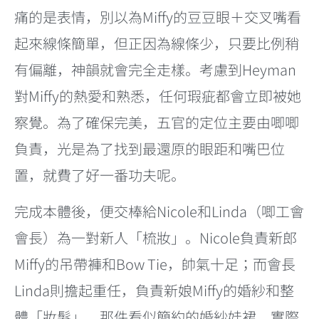
痛的是表情，別以為Miffy的豆豆眼＋交叉嘴看
起來線條簡單，但正因為線條少，只要比例稍
有偏離，神韻就會完全走樣。考慮到Heyman
對Miffy的熱愛和熟悉，任何瑕疵都會立即被她
察覺。為了確保完美，五官的定位主要由唧唧
負責，光是為了找到最還原的眼距和嘴巴位
置，就費了好一番功夫呢。
完成本體後，便交棒給Nicole和Linda（唧工會
會長）為一對新人「梳妝」。Nicole負責新郎
Miffy的吊帶褲和Bow Tie，帥氣十足；而會長
Linda則擔起重任，負責新娘Miffy的婚紗和整
體「妝髮」。那件看似簡約的婚紗娃裙，實際