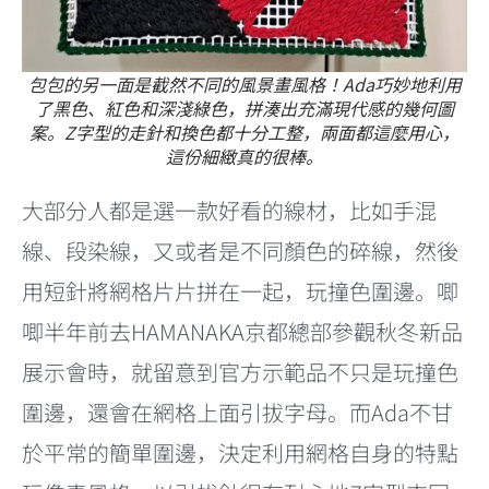
包包的另一面是截然不同的風景畫風格！Ada巧妙地利用
了黑色、紅色和深淺綠色，拼湊出充滿現代感的幾何圖
案。Z字型的走針和換色都十分工整，兩面都這麼用心，
這份細緻真的很棒。
大部分人都是選一款好看的線材，比如手混
線、段染線，又或者是不同顏色的碎線，然後
用短針將網格片片拼在一起，玩撞色圍邊。唧
唧半年前去HAMANAKA京都總部參觀秋冬新品
展示會時，就留意到官方示範品不只是玩撞色
圍邊，還會在網格上面引拔字母。而Ada不甘
於平常的簡單圍邊，決定利用網格自身的特點