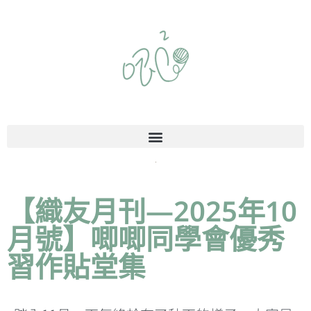
【織友月刊—2025年10
月號】唧唧同學會優秀
習作貼堂集