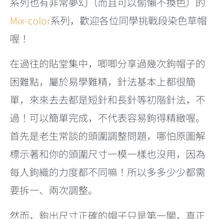
系列也有非常夢幻（而且可以偷懶不換色）的
Mix-color
系列，歡迎各位同學挑戰段染色草帽
喔！
在過往的貼堂集中，唧唧分享過幾次鉤帽子的
困難點，屬於易學難精，針法基本上都很簡
單，來來去去都是短針和長針等初階針法，不
過！可以簡單完成，不代表容易鉤得精緻喔。
首先是老生常談的頭圍調整問題，哪怕原圖解
標示著和你的頭圍尺寸一模一樣也沒用，因為
每人鉤織的力度都不同嘛！所以多多少少都需
要拆一、兩次調整。
然而，鉤出尺寸正確的帽子只是第一關，真正