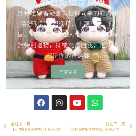
入學習鉤織定期班
無特定學習範圍，根據同學的能力和
喜好制訂學習進程，上課日子、時
間、內容都完全個人化。無論是想設
計特別禮物，抑或充實自我，定期班
都是你的首選🧶
了解更多
前往上一篇
前往下一篇
【入門織片影片教學14】新手入門織片練習 – 14/18
【入門織片影片教學15】新手入門織片練習 – 15/18