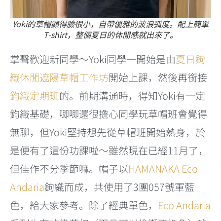
Yoki的草帽顯得臉很小，自帶優雅的波浪弧度。配上簡單
T-shirt，整個夏日的休閒感就出來了。
掌聲歡迎新同學～Yoki同學一開始是由
夏日鉤
織休閒遮陽草帽工作坊
開始上課，然後再銜接
鉤織定期班
的。前期溝通時，得知Yoki有一定
鉤織基礎，唧唧還很擔心同學玩草帽班會覺得
無聊，但Yoki堅持想先從草帽班開始熱身，於
是便有了這份功課啦～雖然現在已經11月了，
但佳作不分季節嘛。帽子以
HAMANAKA Eco
Andaria
鉤織而成，共使用了3團057號軍藍
色，給大家參考。除了經典單色，
Eco Andaria