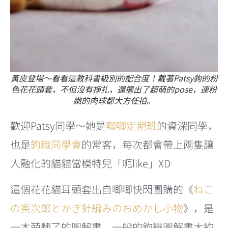
黃皮登場～看看這教科書級別的配合度！戴著Patsy鉤的粉
色花花頭套，不但沒有掙扎，還擺出了超萌的pose，連粉
嫩的肉球都大方任拍。
歡迎Patsy同學～她是
唧唧定期班
的資深同學，
也是
鉤織同學會
的常客，每次都會帶上兩隻讓
人融化的貓貓當模特兒「呃like」XD
這個花花貓耳頭套出自唧唧快閃團購的《
ねこ
の寅次郎とかぎ針編みのおめかし小物
》，是
一本萌翻了的圖解書，一般的鉤織圖解書大約