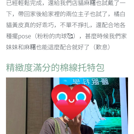
已經輕鬆完成，還給我們店貓麻糬也試戴了一
下，帶回家後給家裡的兩位主子也試了，橘白
貓黃皮真的好乖巧，不單不掙扎，還配合地各
種擺pose（粉粉的肉球🥰），甚麼時候我們家
妹妹和麻糬也能這麼配合就好了（歎息）
精緻度滿分的棉線托特包