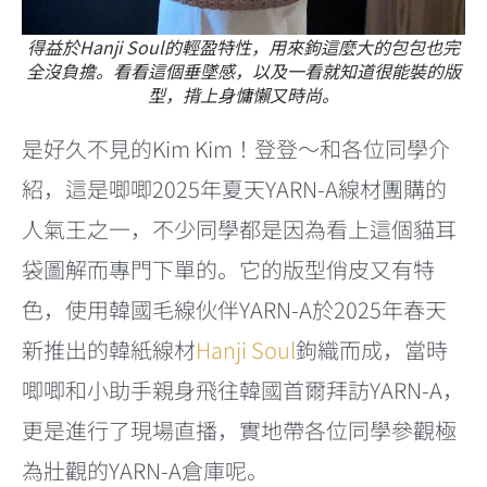
得益於Hanji Soul的輕盈特性，用來鉤這麼大的包包也完
全沒負擔。看看這個垂墜感，以及一看就知道很能裝的版
型，揹上身慵懶又時尚。
是好久不見的Kim Kim！登登～和各位同學介
紹，這是唧唧2025年夏天YARN-A線材團購的
人氣王之一，不少同學都是因為看上這個貓耳
袋圖解而專門下單的。它的版型俏皮又有特
色，使用韓國毛線伙伴YARN-A於2025年春天
新推出的韓紙線材
Hanji Soul
鉤織而成，當時
唧唧和小助手親身飛往韓國首爾拜訪YARN-A，
更是進行了現場直播，實地帶各位同學參觀極
為壯觀的YARN-A倉庫呢。