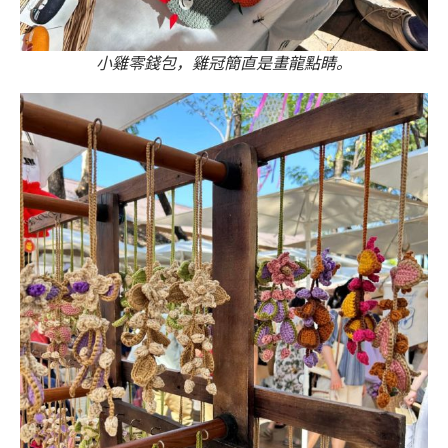
小雞零錢包，雞冠簡直是畫龍點睛。