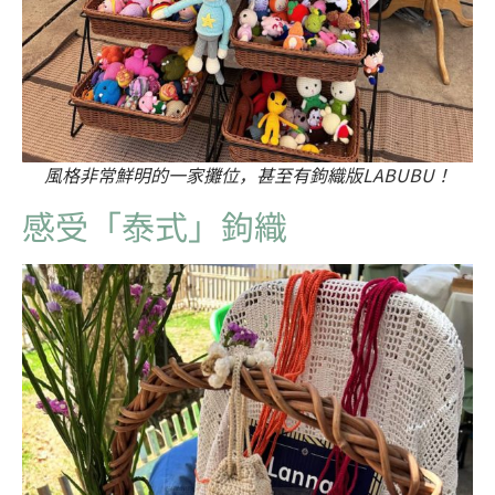
風格非常鮮明的一家攤位，甚至有鉤織版LABUBU！
感受「泰式」鉤織