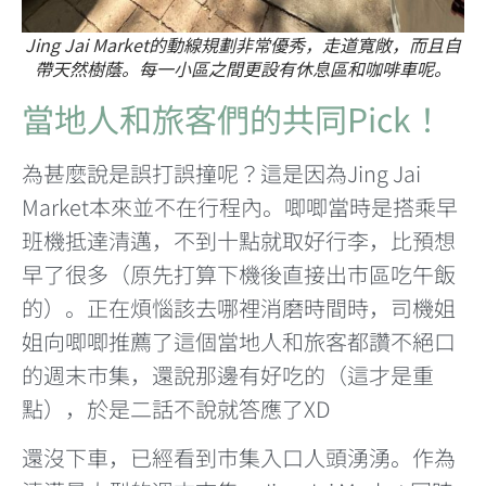
Jing Jai Market的動線規劃非常優秀，走道寬敞，而且自
帶天然樹蔭。每一小區之間更設有休息區和咖啡車呢。
當地人和旅客們的共同Pick！
為甚麼說是誤打誤撞呢？這是因為Jing Jai
Market本來並不在行程內。唧唧當時是搭乘早
班機抵達清邁，不到十點就取好行李，比預想
早了很多（原先打算下機後直接出市區吃午飯
的）。正在煩惱該去哪裡消磨時間時，司機姐
姐向唧唧推薦了這個當地人和旅客都讚不絕口
的週末市集，還說那邊有好吃的（這才是重
點），於是二話不說就答應了XD
還沒下車，已經看到市集入口人頭湧湧。作為