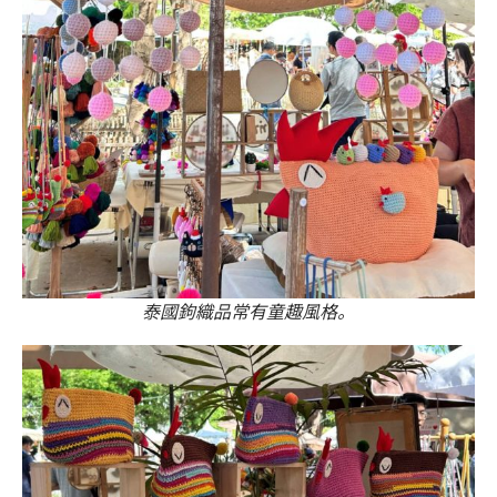
泰國鉤織品常有童趣風格。