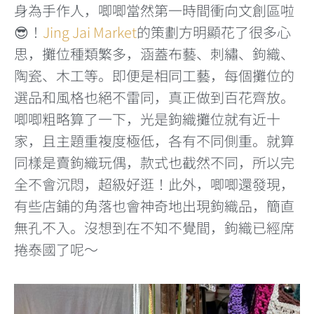
身為手作人，唧唧當然第一時間衝向文創區啦
😎！
Jing Jai Market
的策劃方明顯花了很多心
思，攤位種類繁多，涵蓋布藝、刺繡、鉤織、
陶瓷、木工等。即便是相同工藝，每個攤位的
選品和風格也絕不雷同，真正做到百花齊放。
唧唧粗略算了一下，光是鉤織攤位就有近十
家，且主題重複度極低，各有不同側重。就算
同樣是賣鉤織玩偶，款式也截然不同，所以完
全不會沉悶，超級好逛！此外，唧唧還發現，
有些店鋪的角落也會神奇地出現鉤織品，簡直
無孔不入。沒想到在不知不覺間，鉤織已經席
捲泰國了呢～