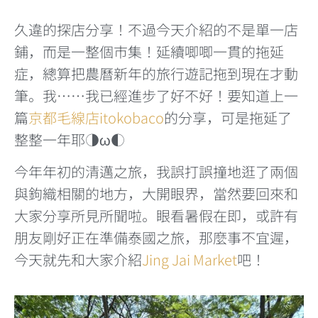
久違的探店分享！不過今天介紹的不是單一店
鋪，而是一整個市集！延續唧唧一貫的拖延
症，總算把農曆新年的旅行遊記拖到現在才動
筆。我……我已經進步了好不好！要知道上一
篇
京都毛線店itokobaco
的分享，可是拖延了
整整一年耶◑ω◐
今年年初的清邁之旅，我誤打誤撞地逛了兩個
與鉤織相關的地方，大開眼界，當然要回來和
大家分享所見所聞啦。眼看暑假在即，或許有
朋友剛好正在準備泰國之旅，那麼事不宜遲，
今天就先和大家介紹
Jing Jai Market
吧！