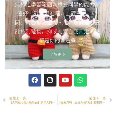
無特定學習範圍，根據同學的能力和
喜好制訂學習進程，上課日子、時
間、內容都完全個人化。無論是想設
計特別禮物，抑或充實自我，定期班
都是你的首選🧶
了解更多
前往上一篇
前往下一篇
【入門織片影片教學10】新手入門織片練習 – 10/18
【織友月刊—2025年6月號】唧唧同學會優秀習作貼堂集