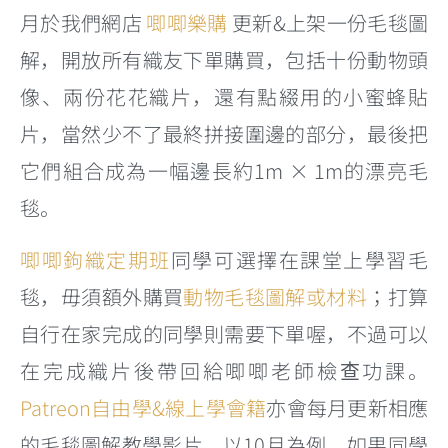
月於我們網店
唧唧樂購
更新&上架一份毛毯圖
解，開放所有織友下單購買，包括十份動物頭
像、兩份花花織片，還有點綴用的小蜜蜂貼
片，當然少不了最終拼接圍邊的部分，最後把
它們組合成為一幅邊長約1m × 1m的漂亮毛
毯。
唧唧鉤織定期班
同學可選擇在課堂上學習毛
毯，毋須額外購買
動物毛毯圖解或材料
；打算
自行在家完成的同學則需要下單喔，不過可以
在完成織片後帶回給唧唧老師檢查功課。
Patreon自由學&線上學會籍
亦會每月更新相應
的毛毯圖解教學影片，以10月為例，如果同學