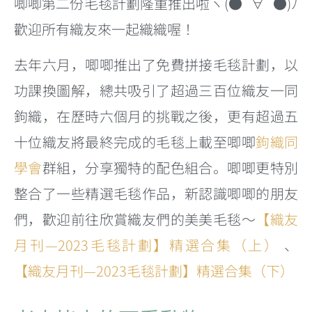
唧唧第二份毛毯計劃隆重推出啦ヽ(●´∀`●)ﾉ
歡迎所有織友來一起織織喔！
去年六月，唧唧推出了免費拼接毛毯計劃，以
功課換圖解，總共吸引了超過三百位織友一同
鉤織，在歷時六個月的挑戰之後，更有超過五
十位織友將最終完成的毛毯上載至唧唧
鉤織同
學會
群組，分享獨特的配色組合。唧唧更特別
整合了一些精選毛毯作品，新認識唧唧的朋友
們，歡迎前往欣賞織友們的美美毛毯～
【織友
月刊—2023毛毯計劃】精選合集（上）
、
【織友月刊—2023毛毯計劃】精選合集（下）