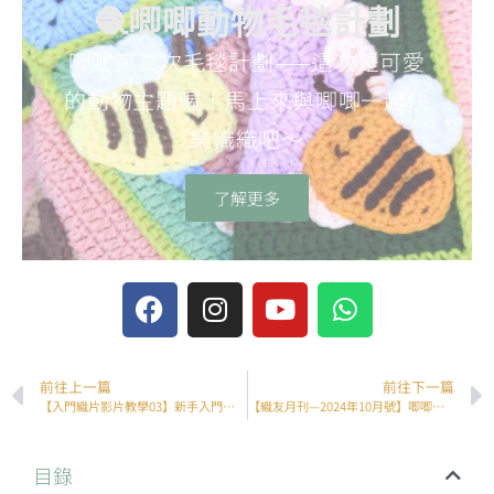
🧶唧唧動物毛毯計劃
唧唧第二次毛毯計劃——這次是可愛
的動物主題喔！馬上來與唧唧一起快
樂織織吧～
了解更多
前往上一篇
前往下一篇
【入門織片影片教學03】新手入門織片練習 – 03/18
【織友月刊—2024年10月號】唧唧同學會優秀習作貼堂集
目錄