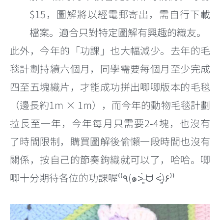
$15，圖解將以經電郵寄出，需自行下載
檔案。適合只對特定圖解有興趣的織友。
此外，今年的「功課」也大幅減少。去年的毛
毯計劃持續六個月，同學需要每個月至少完成
四至五塊織片，才能成功拼出唧唧版本的毛毯
（邊長約1m × 1m），而今年的動物毛毯計劃
拉長至一年，今年每月只需要2-4塊，也沒有
了時間限制，購買圖解後偷懶一段時間也沒有
關係，按自己的節奏鉤織就可以了，哈哈。唧
唧十分期待各位的功課喔⁽⁽٩(๑˃̶͈̀ ᗨ ˂̶͈́)۶⁾⁾