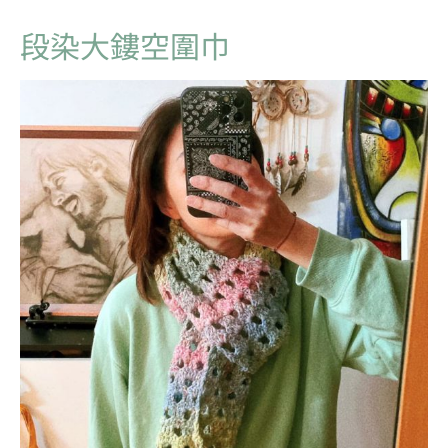
段染大鏤空圍巾