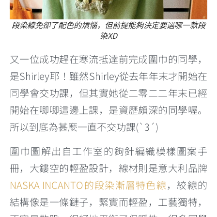
段染線免卻了配色的煩惱，但前提能夠決定要選哪一款段
染XD
又一位成功趕在寒流抵達前完成圍巾的同學，
是Shirley耶！雖然Shirley從去年年末才開始在
同學會交功課，但其實她從二零二二年末已經
開始在唧唧這邊上課，是資歷頗深的同學喔。
所以到底為甚麼一直不交功課(`3´)
圍巾圖解出自工作室的鉤針編織模樣圖案手
冊，大鏤空的輕盈設計，線材則是意大利品牌
NASKA INCANTO的段染漸層特色線
，絞線的
結構像是一條鏈子，緊實而輕盈，工藝獨特，