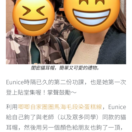
閨密貓耳帽，簡單又可愛的禮物。
Eunice時隔已久的第二份功課，也是她第一次
登上貼堂集喔！掌聲鼓勵～
利用
唧唧自家圈圈馬海毛段染蛋糕線
，Eunice
給自己鉤了與老師（以及眾多同學）同款的貓
耳帽，然後用另一個顏色給朋友也鉤了一頂，