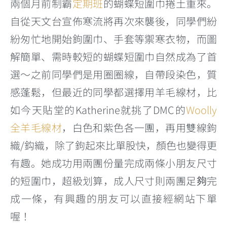
兩個月前制霸
定期班
的蝴蝶短圍巾捲土重來。
自從天文台宣佈寒流將再次來襲後，同學們紛
紛匆忙地開始鉤圍巾、手套等禦寒衣物，而圖
解簡單、需時較短的蝴蝶短圍巾自然成為了首
選～之前同學們是用圈圈線，自帶段染色，質
感蓬鬆，但最近的同學都選擇用羊毛線材，比
如今天貼堂的Katherine就挑了DMC的
Woolly
全羊毛線材
，白色和紫色各一團，再用雙線鉤
織/鈎織，除了鉤起來比單股快，顏色也變得更
有趣。她成功用兩團份量完成兩條小朋友尺寸
的短圍巾，超級划算，成人尺寸則兩團足夠完
成一條，有興趣的朋友可以直接經網站下單
喔！