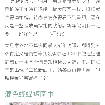
一眨眼便過去一個月，到底是時間變快了，還
是忙碌不知時日過呢？從大阪回來後，唧唧就
忙得連軸轉，待辦事情多得看不到盡頭，現在
就是一整個放棄掙扎的狀態。新年假期我一定
要……好好休息……_(√ ζ ε:)_
本月意外地不算多同學交新年功課，唧唧猜大
家肯定又是慣性等到最後才趕工XD順便在這裡
許願新一年同學們更加積極交功課，本月的貼
堂集出現了三位新面孔，請各位再接再厲，爭
取機會光宗耀祖（？）
混色蝴蝶短圍巾