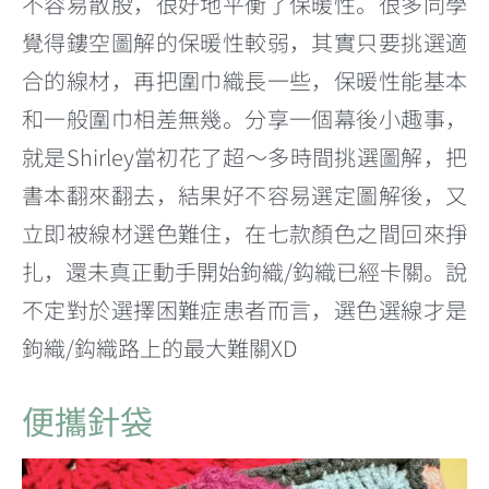
不容易散股，很好地平衡了保暖性。很多同學
覺得鏤空圖解的保暖性較弱，其實只要挑選適
合的線材，再把圍巾織長一些，保暖性能基本
和一般圍巾相差無幾。分享一個幕後小趣事，
就是Shirley當初花了超～多時間挑選圖解，把
書本翻來翻去，結果好不容易選定圖解後，又
立即被線材選色難住，在七款顏色之間回來掙
扎，還未真正動手開始鉤織/鈎織已經卡關。說
不定對於選擇困難症患者而言，選色選線才是
鉤織/鈎織路上的最大難關XD
便攜針袋