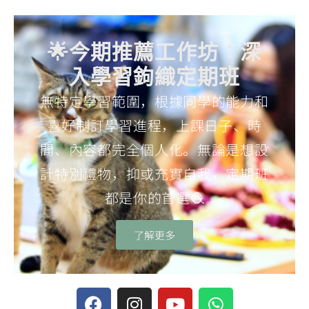
🌟今期推薦工作坊：深
入學習鉤織定期班
無特定學習範圍，根據同學的能力和
喜好制訂學習進程，上課日子、時
間、內容都完全個人化。無論是想設
計特別禮物，抑或充實自我，定期班
都是你的首選🧶
了解更多