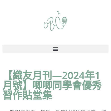
【織友月刊—2024年1
月號】唧唧同學會優秀
習作貼堂集